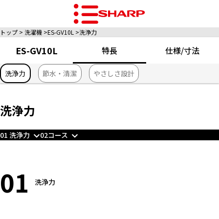
トップ
洗濯機
ES-GV10L
洗浄力
ES-GV10L
特長
仕様/寸法
洗浄力
節水・清潔
やさしさ設計
洗浄力
01 洗浄力
02コース
01
洗浄力