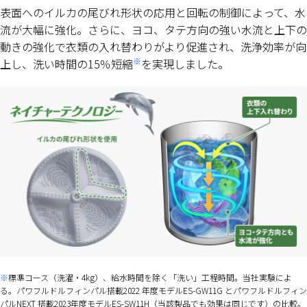
表面へのイルカの尾びれ形状の応用と回転の制御によって、水
流が大幅に強化。さらに、ヨコ、タテ方向の強い水流と上下の
動きの強化で衣類の入れ替わりがより促進され、洗浄効率が向
※
上し、洗い時間の15％短縮
を実現しました。
標準コース（洗濯・4kg）、給水時間を除く「洗い」工程時間。当社実験によ
る。パワフルドルフィンパル搭載2022 年度モデルES-GW11G とパワフルドルフィン
パルNEXT 搭載2023年度モデルES-SW11H（当該製品でも効果は同じです）の比較。