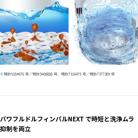
特許5184678 号／特許5406888 号、特許7316475 号／特許7377389 号
パワフルドルフィンパルNEXT で時短と洗浄ムラ
抑制を両立