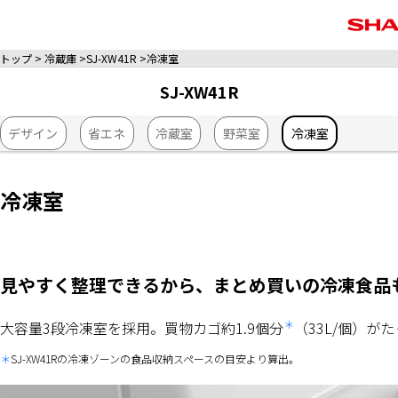
トップ
冷蔵庫
SJ-XW41R
冷凍室
SJ-XW41R
デザイン
省エネ
冷蔵室
野菜室
冷凍室
冷凍室
見やすく整理できるから、まとめ買いの冷凍食品
＊
大容量3段冷凍室を採用。買物カゴ約1.9個分
（33L/個）
SJ-XW41Rの冷凍ゾーンの食品収納スペースの目安より算出。