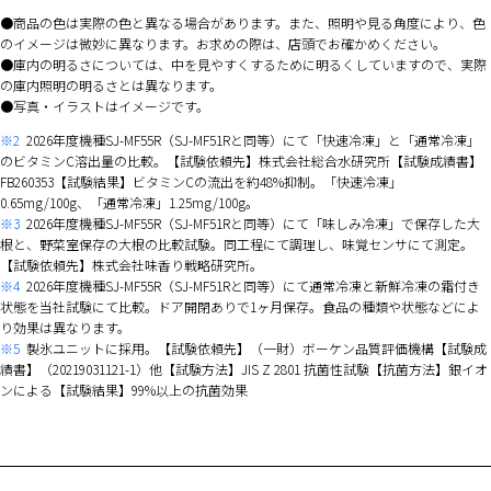
商品の色は実際の色と異なる場合があります。また、照明や見る角度により、色
のイメージは微妙に異なります。お求めの際は、店頭でお確かめください。
庫内の明るさについては、中を見やすくするために明るくしていますので、実際
の庫内照明の明るさとは異なります。
写真・イラストはイメージです。
※2
2026年度機種SJ-MF55R（SJ-MF51Rと同等）にて「快速冷凍」と「通常冷凍」
のビタミンC溶出量の比較。【試験依頼先】株式会社総合水研究所【試験成績書】
FB260353【試験結果】ビタミンCの流出を約48%抑制。「快速冷凍」
0.65mg/100g、「通常冷凍」1.25mg/100g。
※3
2026年度機種SJ-MF55R（SJ-MF51Rと同等）にて「味しみ冷凍」で保存した大
根と、野菜室保存の大根の比較試験。同工程にて調理し、味覚センサにて測定。
【試験依頼先】株式会社味香り戦略研究所。
※4
2026年度機種SJ-MF55R（SJ-MF51Rと同等）にて通常冷凍と新鮮冷凍の霜付き
状態を当社試験にて比較。ドア開閉ありで1ヶ月保存。食品の種類や状態などによ
り効果は異なります。
※5
製氷ユニットに採用。【試験依頼先】（一財）ボーケン品質評価機構【試験成
績書】（20219031121-1）他【試験方法】JIS Z 2801 抗菌性試験【抗菌方法】銀イオ
ンによる【試験結果】99%以上の抗菌効果