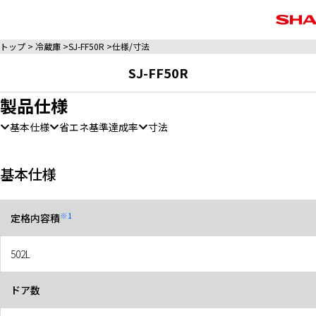
トップ
冷蔵庫
SJ-FF50R
仕様/寸法
SJ-FF50R
製品仕様
基本仕様
省エネ基準達成率
寸法
基本仕様
※1
定格内容積
502L
ドア数