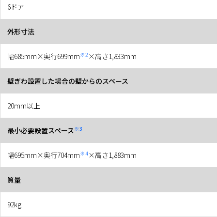
6ドア
外形寸法
※2
幅685mm×奥行699mm
×高さ1,833mm
壁ぎわ設置した場合の壁からのスペース
20mm以上
※3
最小必要設置スペース
※4
幅695mm×奥行704mm
×高さ1,883mm
質量
92kg