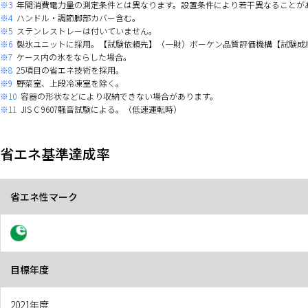
※3
年間消費電力量の測定条件とは異なります。設置条件により若干異なることがあ
※4
ハンドル・調節脚部カバー含む。
※5
ステンレストレーは付いていません。
※6
製氷ユニットに採用。【試験依頼先】（一財）ボーケン品質評価機構【試験成績書】（2
※7
ケース内の氷をならした場合。
※8
25項目の省エネ技術を採用。
※9
野菜室、上段冷凍室を除く。
※10
容器の形状などにより収納できない場合があります。
※11
JIS C 9607騒音試験による。（低速運転時）
省エネ基準達成率
省エネ性マーク
目標年度
2021年度