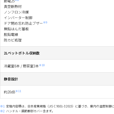
節電25
真空断熱材
ノンフロン冷媒
インバーター制御
※9
ドア閉め忘れ防止ブザー
無鉛はんだ基板
脱鉛電線
防カビ処理
2Lペットボトル収納数
※10
冷蔵室6本 / 野菜室3本
静音設計
※11
約20dB
※1
定格内容積は、日本産業規格（JIS C 9801-3:2015）に基づき、庫内の
※2
ハンドル・調節脚部カバー含まず。