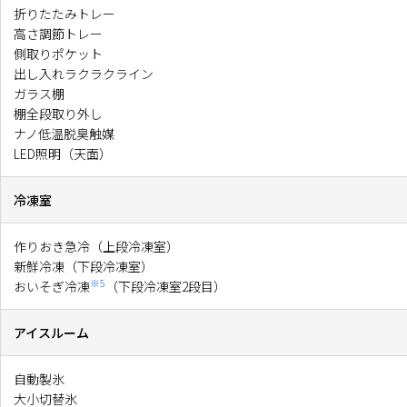
折りたたみトレー
高さ調節トレー
側取りポケット
出し入れラクラクライン
ガラス棚
棚全段取り外し
ナノ低温脱臭触媒
LED照明（天面）
冷凍室
作りおき急冷（上段冷凍室）
新鮮冷凍（下段冷凍室）
※5
おいそぎ冷凍
（下段冷凍室2段目）
アイスルーム
自動製氷
大小切替氷