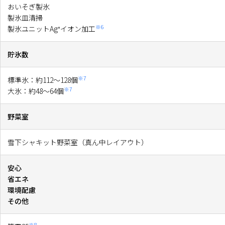
おいそぎ製氷
製氷皿清掃
※6
製氷ユニットAg⁺イオン加工
貯氷数
※7
標準氷：約112～128個
※7
大氷：約48～64個
野菜室
雪下シャキット野菜室（真ん中レイアウト）
安心
省エネ
環境配慮
その他
※8