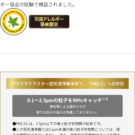
ギー協会の試験で検証されました。
プラズマクラスター空気清浄機本体で、「PM2.5」への対応
※5
0.1～2.5µmの粒子を99%キャッチ
換気等による屋外からの
新たな粒子の侵入は考慮しておりません。
PM2.5とは、2.5µm以下の微小粒子状物質の総称です。
この空気清浄機では0.1µm未満の微小粒子状物質については、除
去の確認ができていません。また、空気中の有害物のすべてを除去