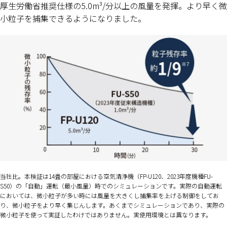
厚生労働省推奨仕様の5.0m³/分以上の風量を発揮。より早く微
小粒子を捕集できるようになりました。
当社比。本検証は14畳の部屋における空気清浄機（FP-U120、2023年度機種FU-
S50）の「自動」運転（最小風量）時でのシミュレーションです。実際の自動運転
においては、微小粒子が多い時には風量を大きくし捕集率を上げる制御をしてお
り、微小粒子をより早く集じんします。あくまでシミュレーションであり、実際の
微小粒子を使って実証したわけではありません。実使用環境とは異なります。