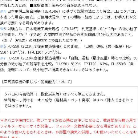
付着したカビ菌。■試験結果：菌糸の発育が認められない。
※4
日本電機工業会規格（JEM1467）に基づく試験方法により算出。1日にタバコ5
本吸った場合の目安。ご使用状況やニオイの種類・強さによっては、お手入れや交
換が必要になる場合があります。
※5
試験方法：日本電機工業会規格（JEM1467） 判定基準：0.1～2.5µmの微小粒子
状物質を、32m³（約8畳）の密閉空間で99%除去する時間が90分以内であること。
（32m³（約8畳）の試験空間に換算した値です。）
※6
FU-S50（2023年度従来構造機種）との比較。「自動」運転（最小風量）FU-
S50：1.0m³/分、FP-U120：5.0m³/分。
※7
FU-S50（2023年度従来構造機種）の「自動」運転（最小風量）時との比較。30
分後の微小粒子の残存率を比較。FU-S50：58.2%、FP-T120：6.7%。FU-S50の「自
動」運転において、微小粒子が捕集できないわけではありません。
［空気清浄機の集じん・脱臭能力について］
タバコの有害物質（一酸化炭素等）はすべて除去できません。
常時発生し続けるニオイ成分（建材臭・ペット臭等）はすべて除去できるわけ
ではありません。
タバコや焼肉など、強いニオイがある時にお使いになると、数週間から数ヵ月で
フィルターからニオイが発生し、フィルター交換が必要になる場合があります。こ
のような使い方をされるときは、お部屋の換気と併用してお使いいただくことをお
勧めします。