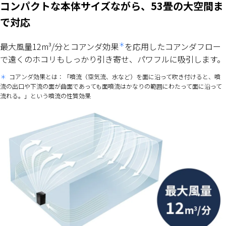
コンパクトな本体サイズながら、53畳の大空間ま
で対応
＊
最大風量12m³/分とコアンダ効果
を応用したコアンダフロー
で遠くのホコリもしっかり引き寄せ、パワフルに吸引します。
＊
コアンダ効果とは：「噴流（空気流、水など）を面に沿って吹き付けると、噴
流の出口や下流の面が曲面であっても面噴流はかなりの範囲にわたって面に沿って
流れる。」という噴流の性質効果