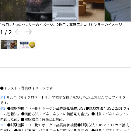
1枚目：5つのセンサーのイメージ、2枚目：高感度ホコリセンサーのイメージ
1
/
2
イラスト・写真はイメージです
※1
0.3µm（マイクロメートル）の微小な粒子を99.97%以上集じんするフィルター
です。
※2
●試験機関：（一財）ボーケン品質評価機構/SGS●試験方法：JIS Z 2801 フィ
ルム密着法。●抗菌方法：パネルネットに抗菌剤を含浸。●対象：パネルネットに
付着した菌。■試験結果：99%以上抗菌。
※3
●試験機関：（一財）ボーケン品質評価機構●試験方法：JIS Z 2911 カビ抵抗
性試験。●防カビ方法：パネルネットに防カビ剤を含浸。●対象：パネルネットに