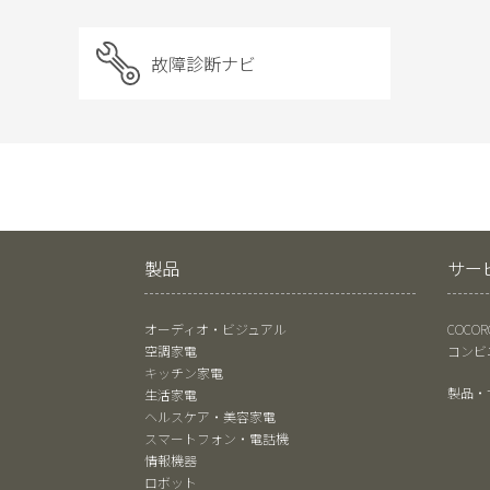
故障診断ナビ
製品
サー
オーディオ・ビジュアル
COCO
空調家電
コンビ
キッチン家電
製品・
生活家電
ヘルスケア・美容家電
スマートフォン・電話機
情報機器
ロボット