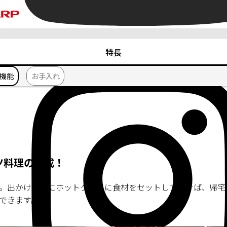
特長
機能
お手入れ
ツ料理の完成！
。出かける前にホットクックに食材をセットしておけば、帰宅
できます。