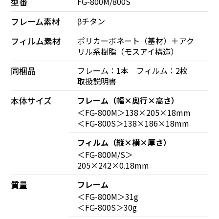
型番
FG-800M/800S
フレーム素材
βチタン
フィルム素材
ポリカーボネート（基材）＋アク
リル系樹脂（モスアイ構造）
同梱品
フレーム：1本 フィルム：2枚
取扱説明書
本体サイズ
フレーム（幅×奥行×高さ）
＜FG-800M＞138×205×18mm
＜FG-800S＞138×186×18mm
フィルム（縦×横×厚さ）
＜FG-800M/S＞
205×242×0.18mm
質量
フレーム
＜FG-800M＞31g
＜FG-800S＞30g