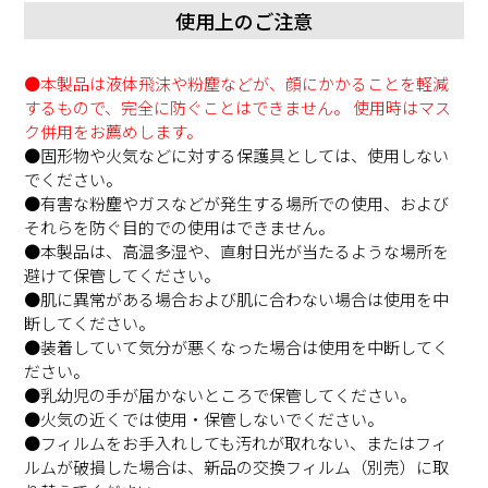
使用上のご注意
●本製品は液体飛沫や粉塵などが、顔にかかることを軽減
するもので、完全に防ぐことはできません。 使用時はマス
ク併用をお薦めします。
●固形物や火気などに対する保護具としては、使用しない
でください。
●有害な粉塵やガスなどが発生する場所での使用、および
それらを防ぐ目的での使用はできません。
●本製品は、高温多湿や、直射⽇光が当たるような場所を
避けて保管してください。
●肌に異常がある場合および肌に合わない場合は使用を中
断してください。
●装着していて気分が悪くなった場合は使用を中断してく
ださい。
●乳幼児の手が届かないところで保管してください。
●火気の近くでは使用・保管しないでください。
●フィルムをお手入れしても汚れが取れない、またはフィ
ルムが破損した場合は、新品の交換フィルム（別売）に取