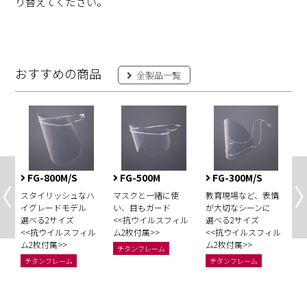
り替えてください。
おすすめの商品
全製品一覧
FG-800M/S
FG-500M
FG-300M/S
使
スタイリッシュなハ
マスクと⼀緒に使
教育現場など、表情
あ
モ
イグレードモデル
い、目もガード
が大切なシーンに
え
選べる2サイズ
<<抗ウイルスフィル
選べる2サイズ
デ
ル
<<抗ウイルスフィル
ム2枚付属>>
<<抗ウイルスフィル
<
ム2枚付属>>
ム2枚付属>>
ム
チタンフレーム
属
レ
チタンフレーム
チタンフレーム