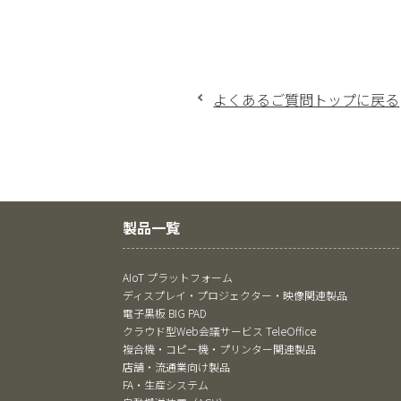
よくあるご質問トップに戻る
製品一覧
AIoT プラットフォーム
ディスプレイ・プロジェクター・映像関連製品
電子黒板 BIG PAD
クラウド型Web会議サービス TeleOffice
複合機・コピー機・プリンター関連製品
店舗・流通業向け製品
FA・生産システム