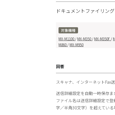
ドキュメントファイリン
対象機種
MX-M1100
/
MX-M350
/
MX-M350F
/
M860
/
MX-M950
回答
スキャナ、インターネットFa
送信詳細設定を自動一時保存ま
ファイル名は送信詳細設定で登
字／半角30文字）を超えてい