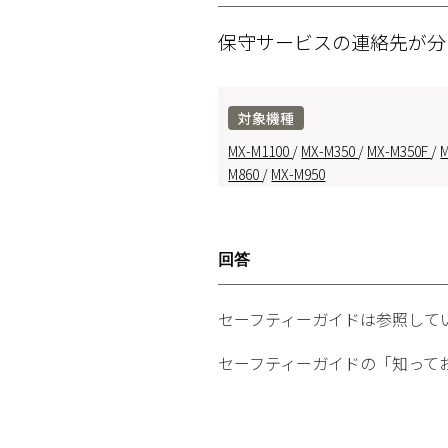
保守サービスの連絡先が
対象機種
MX-M1100
/
MX-M350
/
MX-M350F
/
M860
/
MX-M950
回答
セーフティーガイドは参照して
セーフティーガイドの「知って