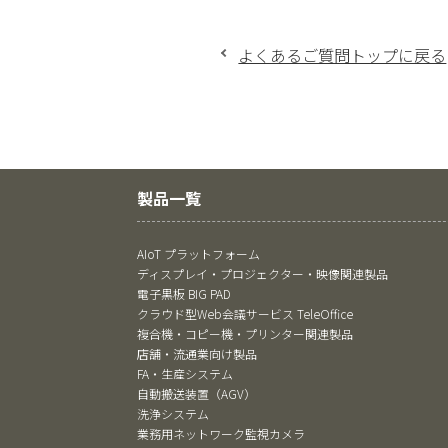
よくあるご質問トップに戻る
製品一覧
AIoT プラットフォーム
ディスプレイ・プロジェクター・映像関連製品
電子黒板 BIG PAD
クラウド型Web会議サービス TeleOffice
複合機・コピー機・プリンター関連製品
店舗・流通業向け製品
FA・生産システム
自動搬送装置（AGV）
洗浄システム
業務用ネットワーク監視カメラ