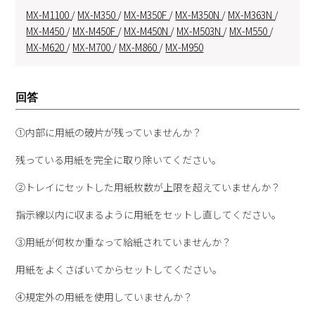
MX-M1100
/
MX-M350
/
MX-M350F
/
MX-M350N
/
MX-M363N
/
MX-M450
/
MX-M450F
/
MX-M450N
/
MX-M503N
/
MX-M550
/
MX-M620
/
MX-M700
/
MX-M860
/
MX-M950
回答
①内部に用紙の破片が残っていませんか？
残っている用紙を完全に取り除いてください。
②トレイにセットした用紙枚数が上限を超えていませんか？
指示線以内に収まるように用紙をセットし直してください。
③用紙が何枚か重なって給紙されていませんか？
用紙をよくさばいてからセットしてください。
④規定外の用紙を使用していませんか？