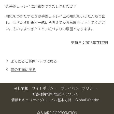
⑪手差しトレイに用紙をつぎたしましたか？
用紙をつぎたすときは手差しトレイ上の用紙をいったん取り出
し、つぎたす用紙と一緒にそろえてから再度セットしてくださ
い。そのままつぎたすと、紙づまりの原因となります。
更新日：2015年7月22日
よくあるご質問トップに戻る
前の画面に戻る
会社情報
サイトポリシー
プライバシーポリシー
お客様情報の取扱いについて
情報セキュリティグローバル基本方針
Global Website
© SHARP CORPORATION