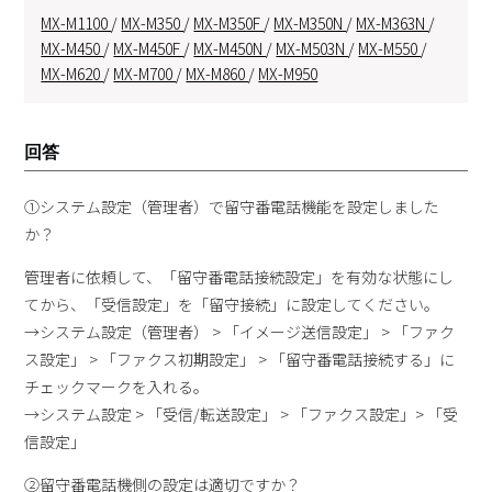
MX-M1100
/
MX-M350
/
MX-M350F
/
MX-M350N
/
MX-M363N
/
MX-M450
/
MX-M450F
/
MX-M450N
/
MX-M503N
/
MX-M550
/
MX-M620
/
MX-M700
/
MX-M860
/
MX-M950
回答
①システム設定（管理者）で留守番電話機能を設定しました
か？
管理者に依頼して、「留守番電話接続設定」を有効な状態にし
てから、「受信設定」を「留守接続」に設定してください。
→システム設定（管理者） > 「イメージ送信設定」 > 「ファク
ス設定」 > 「ファクス初期設定」 > 「留守番電話接続する」に
チェックマークを入れる。
→システム設定 > 「受信/転送設定」 > 「ファクス設定」> 「受
信設定」
②留守番電話機側の設定は適切ですか？