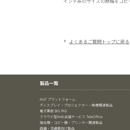
インチ系のサイズの原稿をコピ
よくあるご質問トップに戻る
製品一覧
AIoT プラットフォーム
ディスプレイ・プロジェクター・映像関連製品
電子黒板 BIG PAD
クラウド型Web会議サービス TeleOffice
複合機・コピー機・プリンター関連製品
店舗・流通業向け製品