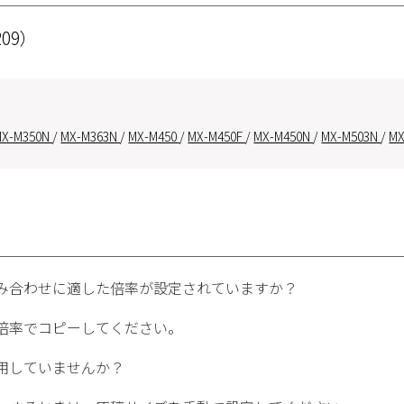
209）
MX-M350N
/
MX-M363N
/
MX-M450
/
MX-M450F
/
MX-M450N
/
MX-M503N
/
MX
み合わせに適した倍率が設定されていますか？
倍率でコピーしてください。
用していませんか？