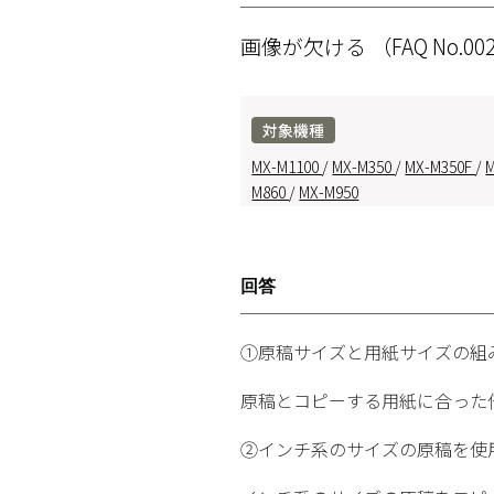
画像が欠ける
（FAQ No.00
対象機種
MX-M1100
/
MX-M350
/
MX-M350F
/
M860
/
MX-M950
回答
①原稿サイズと用紙サイズの組
原稿とコピーする用紙に合った
②インチ系のサイズの原稿を使