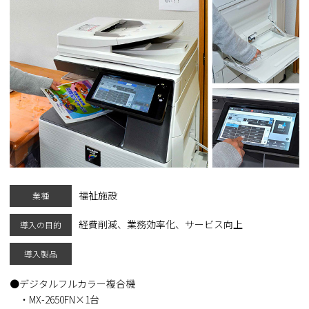
福祉施設
業種
経費削減、業務効率化、サービス向上
導入の目的
導入製品
デジタルフルカラー複合機
・MX-2650FN×1台