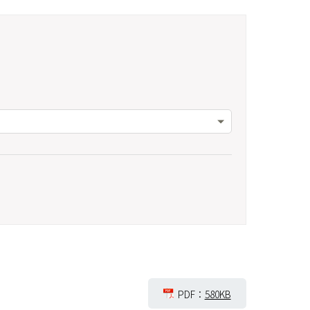
PDF：
580KB