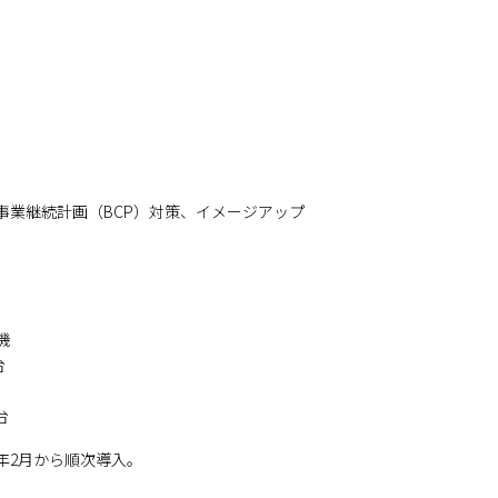
事業継続計画（BCP）対策、イメージアップ
機
台
台
5年2月から順次導入。