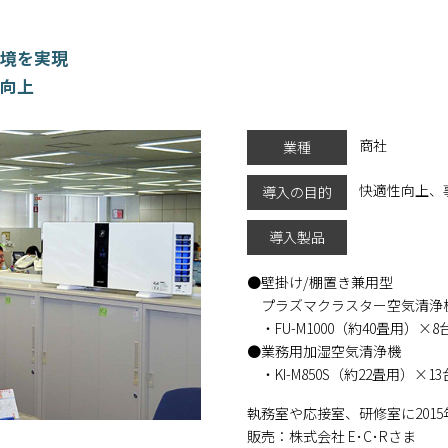
環境を実現
を向上
商社
業種
快適性向上、
導入の目的
導入製品
壁掛け/棚置き兼用型
プラズマクラスター空気清浄
・FU-M1000（約40畳用）×8
業務用加湿空気清浄機
・KI-M850S（約22畳用）×13
執務室や応接室、研修室に201
販売：株式会社 E･C･Rさま