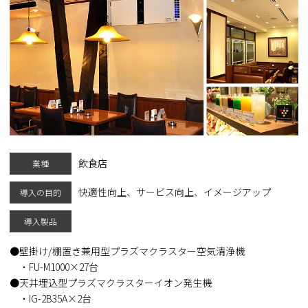
飲食店
業種
快適性向上、サービス向上、イメージアップ
導入の目的
導入製品
壁掛け/棚置き兼用型プラズマクラスター空気清浄機
・FU-M1000×27台
天井埋込型プラズマクラスターイオン発生機
・IG-2B35A×2台