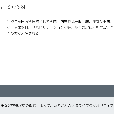
さま 香川/高松市
1972年藤田内科医院として開院。病床数は一般42床、療養型43
科、泌尿器科、リハビリテーション科等、多くの診療科を開設。予
くの方が来院される。
対策など空気環境の改善によって、患者さんの入院ライフのクオリティア