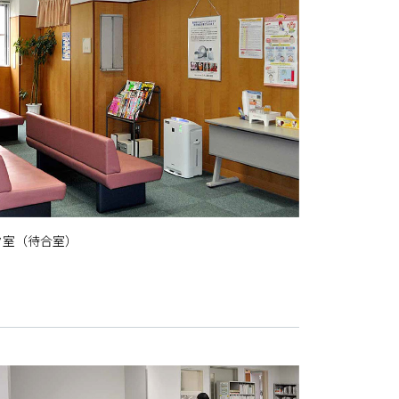
ク室（待合室）