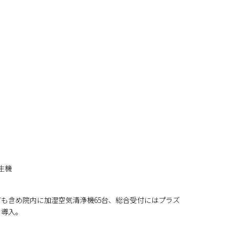
生機
なども含め院内に加湿空気清浄機65台、総合受付にはプラズ
を導入。