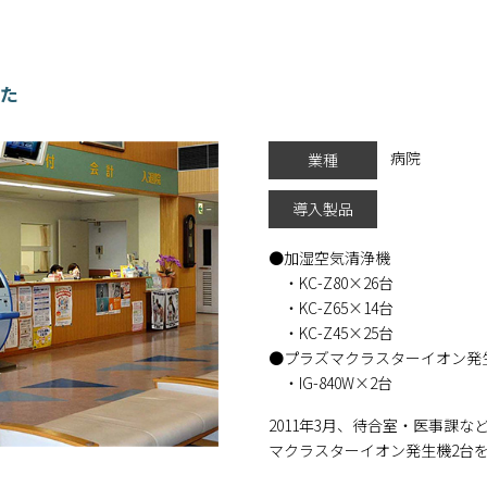
した
病院
業種
導入製品
加湿空気清浄機
・KC-Z80×26台
・KC-Z65×14台
・KC-Z45×25台
プラズマクラスターイオン発
・IG-840W×2台
2011年3月、待合室・医事課
マクラスターイオン発生機2台