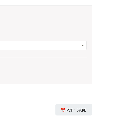
PDF：
676KB