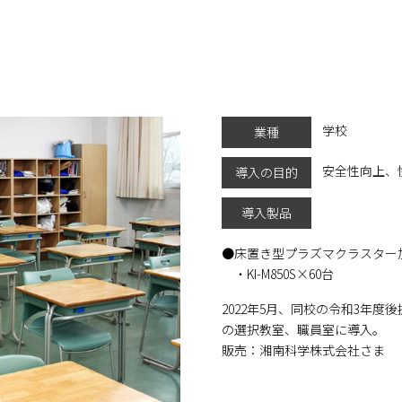
学校
業種
安全性向上、
導入の目的
導入製品
床置き型プラズマクラスター
・KI-M850S×60台
2022年5月、同校の令和3年
の選択教室、職員室に導入。
販売：湘南科学株式会社さま