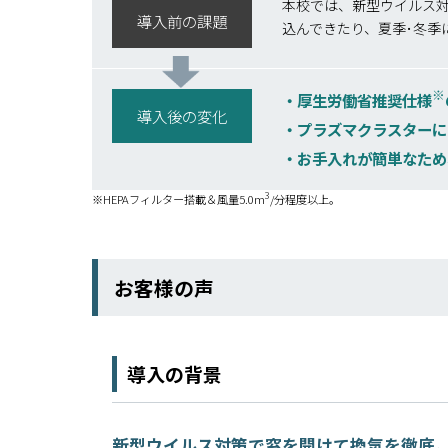
本校では、新型ウイルス
導入前の課題
込んできたり、夏季･冬季
※
厚生労働省推奨仕様
導入後の変化
プラズマクラスターに
お手入れが簡単なため
3
※HEPAフィルター搭載＆風量5.0m
/分程度以上。
お客様の声
導入の背景
新型ウイルス対策で窓を開けて換気を徹底