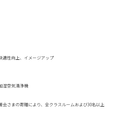
快適性向上、イメージアップ
加湿空気清浄機
度後援会さまの寄贈により、全クラスルームおよび30名以上