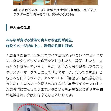
4階の多目的スペースには壁掛け/棚置き兼用型プラズマク
ラスター空気洗浄機の他、50V型AQUOSも
導入後の効果
みんなが寛げる清潔で爽やかな空間が誕生。
施設イメージが向上し、職員の負担も軽減。
入居者や面会のご家族はニオイや空気の汚れを気にすることな
く、食堂やリビングで食事を楽しまれたり、談話されたり、ゆ
ったりと寛がれています。また、大半の入居希望者はプラズマ
クラスターマークを目にして「このマーク、知ってますよ」と
親しみを口にされたり、アンケートに「清潔さに信頼感を持ち
ました」とコメントを寄せられるなど、施設のイメージ向上・
入居者増に貢献しています。職員からも消臭などに費やす手間
が軽減され、介護に専念できると好評です。