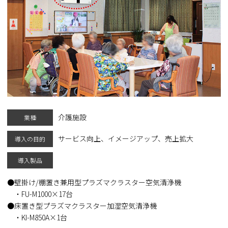
介護施設
業種
サービス向上、イメージアップ、売上拡大
導入の目的
導入製品
壁掛け/棚置き兼用型プラズマクラスター空気清浄機
・FU-M1000×17台
床置き型プラズマクラスター加湿空気清浄機
・KI-M850A×1台