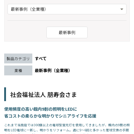
最新事例（全業種）
最新事例
すべて
製品カテゴリ
最新事例（全業種）
業種
社会福祉法人 朋寿会さま
使用頻度の高い館内9割の照明をLEDに
省コストの柔らかな明かりでシニアライフを応援
これまで当施設では300個以上の電球型蛍光灯を使用してきましたが、館内の9割の照
明をLED電球に一新し、明かりをリフォーム。週に5～6回と多かった管球交換の手間