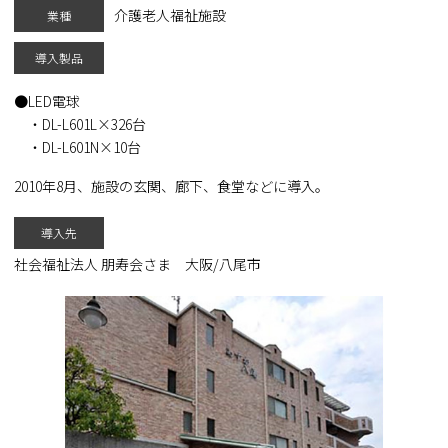
介護老人福祉施設
業種
導入製品
LED電球
・DL-L601L×326台
・DL-L601N×10台
2010年8月、施設の玄関、廊下、食堂などに導入。
導入先
社会福祉法人 朋寿会さま 大阪/八尾市