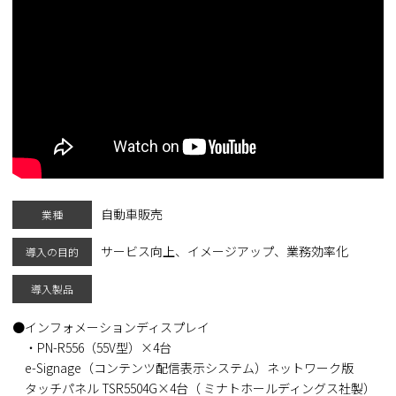
自動車販売
業種
サービス向上、イメージアップ、業務効率化
導入の目的
導入製品
インフォメーションディスプレイ
・PN-R556（55V型）×4台
e-Signage（コンテンツ配信表示システム）ネットワーク版
タッチパネル TSR5504G×4台（ ミナトホールディングス社製）