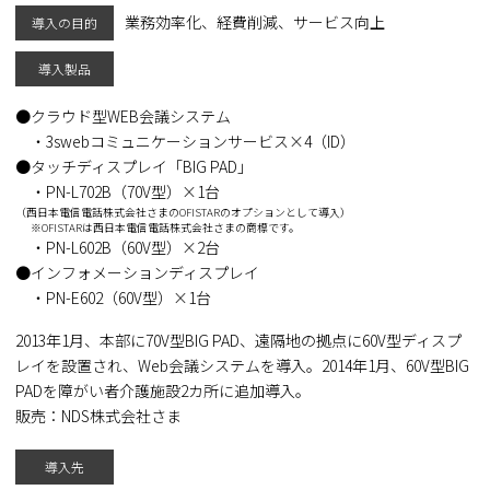
業務効率化、経費削減、サービス向上
導入の目的
導入製品
クラウド型WEB会議システム
・3swebコミュニケーションサービス×4（ID）
タッチディスプレイ「BIG PAD」
・PN-L702B（70V型）×1台
（西日本電信電話株式会社さまのOFISTARのオプションとして導入）
※OFISTARは西日本電信電話株式会社さまの商標です。
・PN-L602B（60V型）×2台
インフォメーションディスプレイ
・PN-E602（60V型）×1台
2013年1月、本部に70V型BIG PAD、遠隔地の拠点に60V型ディスプ
レイを設置され、Web会議システムを導入。2014年1月、60V型BIG
PADを障がい者介護施設2カ所に追加導入。
販売：NDS株式会社さま
導入先