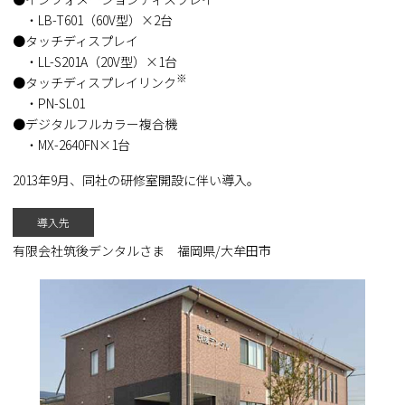
・LB-T601（60V型）×2台
タッチディスプレイ
・LL-S201A（20V型）×1台
※
タッチディスプレイリンク
・PN-SL01
デジタルフルカラー複合機
・MX-2640FN×1台
2013年9月、同社の研修室開設に伴い導入。
導入先
有限会社筑後デンタルさま 福岡県/大牟田市