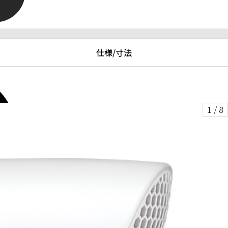
仕様/寸法
1
/
8