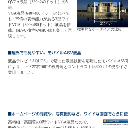
QVGA液晶（320×240ドット）の5
倍、
VGA液晶(640×480ドット)と比べて
も1.25倍の表示能力がある3型ワイ
ドVGA（800×480ドット）液晶を搭
標準的なケータイとの比較
載。細かい文字や細い線も美しく再
現します。
液晶テレビ「AQUOS」で培った液晶技術を応用したモバイルASV
により、上下左右160°の視野角とコントラスト比300：1の見やす
実現しました。
高精細・高画質の3型ワイドVGA液晶なので、一
般的なパソコン用ホームページをほとんど横スク