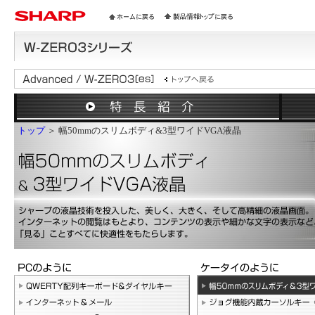
トップ
＞ 幅50mmのスリムボディ&3型ワイドVGA液晶