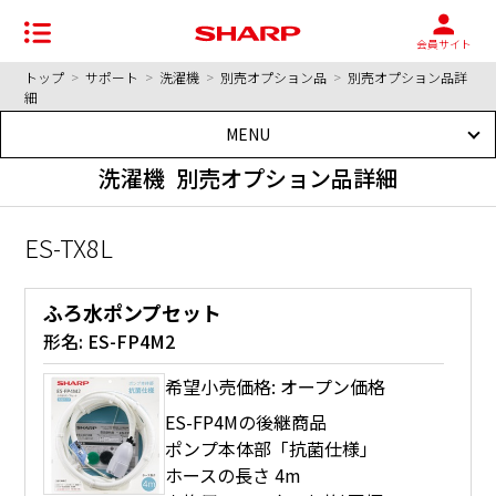
会員サイト
トップ
>
サポート
>
洗濯機
>
別売オプション品
>
別売オプション品詳
細
MENU
洗濯機 別売オプション品詳細
ES-TX8L
ふろ水ポンプセット
形名:
ES-FP4M2
希望小売価格: オープン価格
ES-FP4Mの後継商品
ポンプ本体部「抗菌仕様」
ホースの長さ 4m