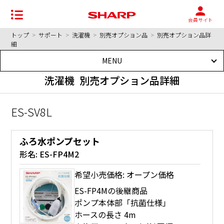
会員サイト
トップ
>
サポート
>
洗濯機
>
別売オプション品
>
別売オプション品詳
細
MENU
洗濯機 別売オプション品詳細
ES-SV8L
ふろ水ポンプセット
形名:
ES-FP4M2
希望小売価格: オープン価格
ES-FP4Mの後継商品
ポンプ本体部「抗菌仕様」
ホースの長さ 4m