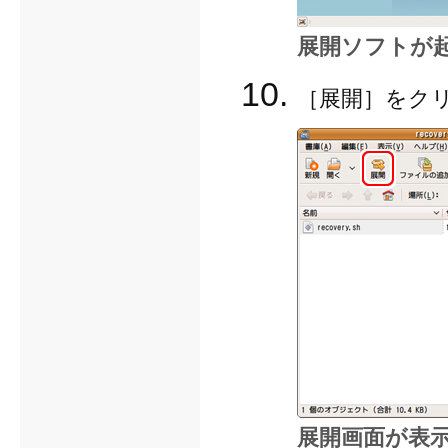
展開ソフトが
［展開］をク
展開画面が表