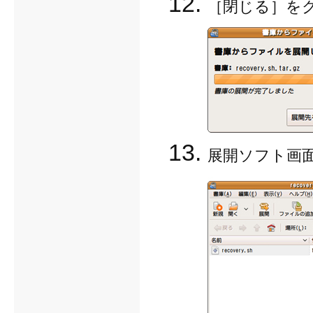
［閉じる］を
展開ソフト画