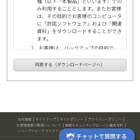
種（以下「本製品」といいます）での
み利用することとします。またお客様
は、その目的でお客様のコンピュータ
に「許諾ソフトウェア」および「関連
資料」をダウンロードすることができ
ます。
2．お客様は、バックアップの目的で
「許諾ソフトウェア」および「関連資
料」を１部複製することができます。
同意する（ダウンロードページへ）
第3条 制限事項
1．お客様は、「許諾ソフトウェア」を
リバースエンジニア、逆コンパイル、
または逆アセンブルすることはできま
せん。
2．お客様は、本契約に明示的に許諾さ
会社情報
サイトマップ
サイトポリシー
プライバシーポリシー
れている場合を除いて、「許諾ソフト
お客様情報の取扱いについて
情報セキュリティグローバル基本方針
ウェア」および「関連資料」を使用
シャープグループ カスタマーハラスメント対応方針
Global Website
チャットで質問する
し、また「許諾ソフトウェア」および