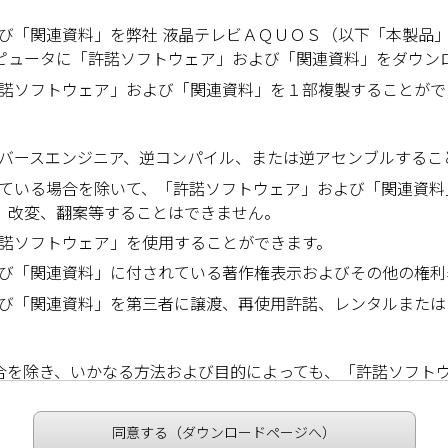
び「関連資料」を弊社 液晶テレビＡＱＵＯＳ（以下「本製品
ピュータに「許諾ソフトウェア」および「関連資料」をダウン
許諾ソフトウェア」および「関連資料」を１部複製することがで
リバースエンジニア、逆コンパイル、または逆アセンブルするこ
れている場合を除いて、「許諾ソフトウェア」および「関連資料
、改変、翻案等することはできません。
許諾ソフトウェア」を使用することができます。
よび「関連資料」に付されている著作権表示およびその他の権利
よび「関連資料」を第三者に譲渡、再使用許諾、レンタルまたは
場合を除き、いかなる方法および目的によっても、「許諾ソフト
ータを含む）は、外国為替および外国貿易法、U.S.
Export
A
基づく規制対象であり、その他の国における輸出入規制対象で
同意する（ダウンロードページへ）