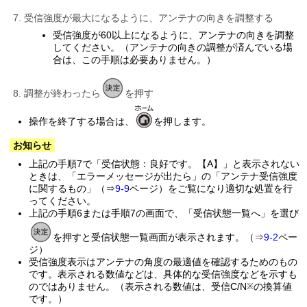
受信強度が最大になるように、アンテナの向きを調整する
受信強度が60以上になるように、アンテナの向きを調整
してください。（アンテナの向きの調整が済んでいる場
合は、この手順は必要ありません。）
調整が終わったら
を押す
操作を終了する場合は、
を押します。
お知らせ
上記の手順7で「受信状態：良好です。【A】」と表示されない
ときは、「エラーメッセージが出たら」の「アンテナ受信強度
に関するもの」（⇒
9-9
ページ）をご覧になり適切な処置を行
ってください。
上記の手順6または手順7の画面で、「受信状態一覧へ」を選び
を押すと受信状態一覧画面が表示されます。（⇒
9-2
ペー
ジ）
受信強度表示はアンテナの角度の最適値を確認するためのもの
です。表示される数値などは、具体的な受信強度などを示すも
のではありません。（表示される数値は、受信C/N
の換算値
※
です。）