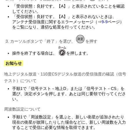
「受信状態：良好です。【A】」と表示されていることを確認
してください。
「受信状態：良好です。【A】」と表示されないときは、
アンテナ受信強度に関するエラーメッセージ（⇒
9-9
ページ）
をご覧になり、適切な処置を行ってください。
カーソルボタンで「終了」を選び、
を押す
操作を終了する場合は、
を押します。
お知らせ
地上デジタル放送・110度CSデジタル放送の受信強度の確認（信号
テスト）について
手順1で「信号テスト－地上D」または「信号テスト－CS」を
選び、決定ボタンを押します。あとは同じ要領で行ってくださ
い。
周波数設定について
手順1で「周波数設定」を選ぶと、新しい衛星が追加されたり
現在の衛星が故障したりした場合などに、新しい周波数を入力
することで受信に必要な情報を取得できます。