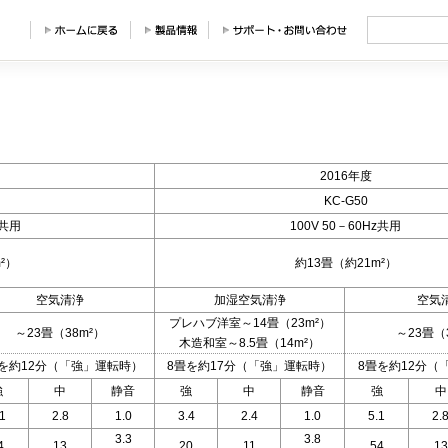
2016年度
KC-G50
z共用
100V 50－60Hz共用
²）
約13畳（約21m²）
空気清浄
加湿空気清浄
空気
プレハブ洋室～14畳（23m²）
～23畳（38m²）
～23畳（
木造和室～8.5畳（14m²）
を約12分（「強」運転時）
8畳を約17分（「強」運転時）
8畳を約12分（
強
中
静音
強
中
静音
強
中
1
2.8
1.0
3.4
2.4
1.0
5.1
2.
3.3
3.8
4
13
20
11
54
13