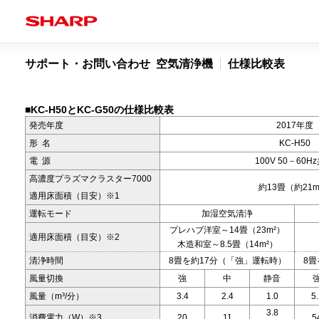
サポート・お問い合わせ 空気清浄機
仕様比較表
■KC-H50とKC-G50の仕様比較表
発売年度
2017年度
形 名
KC-H50
電 源
100V 50－60H
高濃度プラズマクラスター7000
約13畳（約21m
適用床面積（目安）※1
運転モード
加湿空気清浄
プレハブ洋室～14畳（23m²）
適用床面積（目安）※2
木造和室～8.5畳（14m²）
清浄時間
8畳を約17分（「強」運転時）
8畳
風量切換
強
中
静音
風量（m³/分）
3.4
2.4
1.0
5.
3.8
消費電力（W）※3
20
11
5