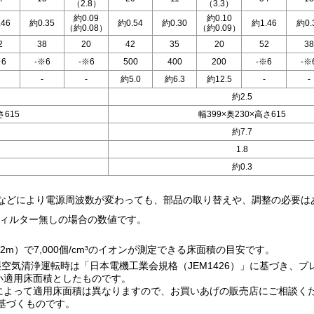
（2.8）
（3.3）
約0.09
約0.10
.46
約0.35
約0.54
約0.30
約1.46
約0.
（約0.08）
（約0.09）
2
38
20
42
35
20
52
38
※6
-※6
-※6
500
400
200
-※6
-※
-
-
約5.0
約6.3
約12.5
-
-
約2.5
さ615
幅399×奥230×高さ615
約7.7
1.8
約0.3
転居などにより電源周波数が変わっても、部品の取り替えや、調整の必要は
ィルター無しの場合の数値です。
m）で7,000個/cm³のイオンが測定できる床面積の目安です。
空気清浄運転時は「日本電機工業会規格（JEM1426）」に基づき、プ
小適用床面積としたものです。
によって適用床面積は異なりますので、お買いあげの販売店にご相談く
に基づくものです。