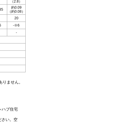
（2.8）
約0.09
35
（約0.08）
20
6
-※6
-
ありません。
レハブ住宅
ださい。空