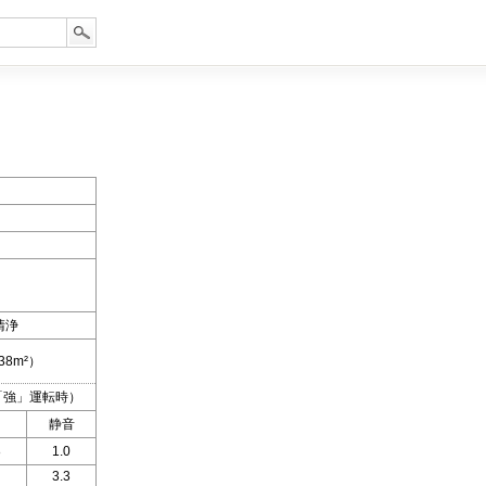
清浄
38m²）
「強」運転時）
静音
8
1.0
3.3