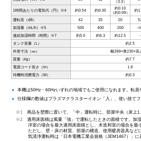
（3.3）
約0.10
1時間あたりの電気代（円）※4
約0.54
約0.30
約1
（約0.09）
運転音（dB）
42
35
20
5
加湿量（mL/h）※5
500
400
200
-
連続加湿時間（時間）※7
約5.0
約6.3
約12.5
-
タンク容量（L）
約2.5
外形寸法（㎜）
幅399×奥230×高
質量（kg）
約7.7
電源コード長さ（m）
1.8
待機時消費電力（W）
約0.3
本機は50Hz・60Hzいずれの地域でもご使用になれます。
仕様欄の数値はプラズマクラスターイオン「入」、使い捨てフ
※1
商品を壁際に置いて、「中」運転時に、部屋中央（床上1.2
※2
適用床面積は風量「強」で運転したときの面積です。加湿
洋室の場合を最大適用床面積とし、木造和室の場合を最
ただし、壁・床の材質、部屋の構造、使用暖房器具など
気清浄運転時は「日本電機工業会規格（JEM1467）」