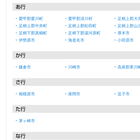
愛甲郡愛川町
愛甲郡清川村
足柄上郡大
足柄上郡中井町
足柄上郡松田町
足柄上郡山
足柄下郡真鶴町
足柄下郡湯河原町
厚木市
伊勢原市
海老名市
小田原市
鎌倉市
川崎市
高座郡寒川
相模原市
座間市
逗子市
茅ヶ崎市