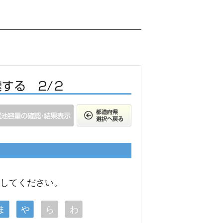
択してください。
ま
や
ら
わ