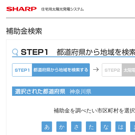
神奈川県
補助金を調べたい市区町村を選
あ
か
さ
た
な
は