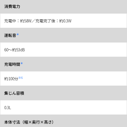
消費電力
充電中：約58W／充電完了後：約0.3W
＊
運転音
60～約53dB
＊
充電時間
※6
約100分
集じん容積
0.3L
本体寸法（幅×奥行×高さ）