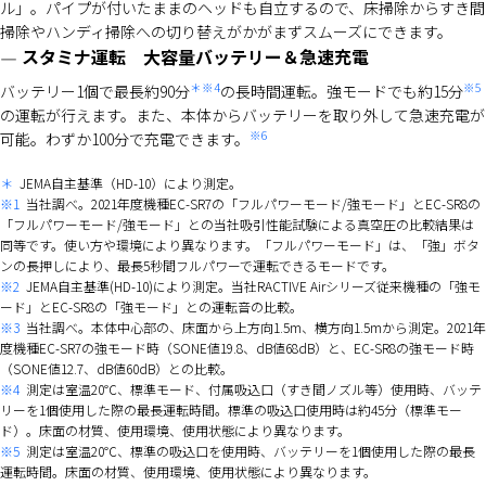
ル」。パイプが付いたままのヘッドも自立するので、床掃除からすき間
掃除やハンディ掃除への切り替えがかがまずスムーズにできます。
スタミナ運転 大容量バッテリー＆急速充電
＊※4
※5
バッテリー1個で最長約90分
の長時間運転。強モードでも約15分
の運転が行えます。また、本体からバッテリーを取り外して急速充電が
※6
可能。わずか100分で充電できます。
＊
JEMA自主基準（HD-10）により測定。
※1
当社調べ。2021年度機種EC-SR7の「フルパワーモード/強モード」とEC-SR8の
「フルパワーモード/強モード」との当社吸引性能試験による真空圧の比較結果は
同等です。使い方や環境により異なります。「フルパワーモード」は、「強」ボタ
ンの長押しにより、最長5秒間フルパワーで運転できるモードです。
※2
JEMA自主基準(HD-10)により測定。当社RACTIVE Airシリーズ従来機種の「強モ
ード」とEC-SR8の「強モード」との運転音の比較。
※3
当社調べ。本体中心部の、床面から上方向1.5m、横方向1.5mから測定。2021年
度機種EC-SR7の強モード時（SONE値19.8、dB値68dB）と、EC-SR8の強モード時
（SONE値12.7、dB値60dB）との比較。
※4
測定は室温20℃、標準モード、付属吸込口（すき間ノズル等）使用時、バッテ
リーを1個使用した際の最長運転時間。標準の吸込口使用時は約45分（標準モー
ド）。床面の材質、使用環境、使用状態により異なります。
※5
測定は室温20℃、標準の吸込口を使用時、バッテリーを1個使用した際の最長
運転時間。床面の材質、使用環境、使用状態により異なります。