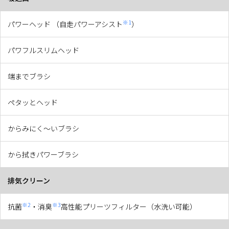
※1
パワーヘッド （自走パワーアシスト
）
パワフルスリムヘッド
端までブラシ
ペタッとヘッド
からみにく～いブラシ
から拭きパワーブラシ
排気クリーン
※2
※3
抗菌
・消臭
高性能プリーツフィルター（水洗い可能）