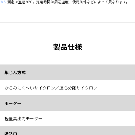
※6
測定は室温20℃。充電時間は周辺温度、使用条件などによって異なります。
製品仕様
集じん方式
からみにく～いサイクロン／遠心分離サイクロン
モーター
軽量高出力モーター
吸込口