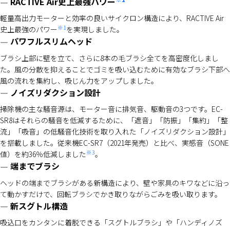
RACTIVE Air史上最強パワー
軽量高出力モーターと効率の良いサイクロン構造により、RACTIVE Air
※1
史上最強のパワー
を実現しました。
パワフルスリムヘッド
ブラシ上部に壁を立て、さらに8本の毛ブラシ全てを高密度化しまし
た。風の分散を抑えることでゴミを吸い込むために有効なブラシ下部へ
風の流れを集約し、吸じん力をアップしました。
ノイズリダクション設計
掃除機の主な騒音源は、モーター音に排気音、駆動音の3つです。EC-
SR8はそれらの騒音を低減するために、「遮音」「防振」「集約」「整
流」「吸音」の低騒音化技術を取り入れた「ノイズリダクション設計」
を搭載しました。従来機EC-SR7（2021年発売）と比べ、実感音（SONE
※3
値）を約36％低減しました
。
端までブラシ
ヘッドの端までブラシがある新構造により、壁や家具のキワなどに沿っ
て動かすだけで、回転ブラシでかき取りながらごみを吸い取ります。
新スグトル構造
吸込口をカンタンに着脱できる「スグトルブラシ」や「ハンディノズ