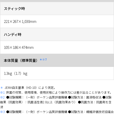
スティック時
221×267×1,030mm
ハンディ時
105×186×474mm
＊※7
本体質量（標準質量）
1.3kg（1.7）kg
＊
JEMA自主基準（HD-10）により測定。
※1
床面の材質、使用環境、使用状態により操作力には差が出ることがあります。
※2
●試験機関：（一財）ボーケン品質評価機構 ●試験方法：菌液吸収法 ●試験
結果（抗菌効果）：抗菌活性値2.0以上（抗菌効果あり） ●抗菌方法：抗菌剤を含
浸
※3
●試験機関：（一財）ボーケン品質評価機構 ●試験方法：繊維評価技術協議会