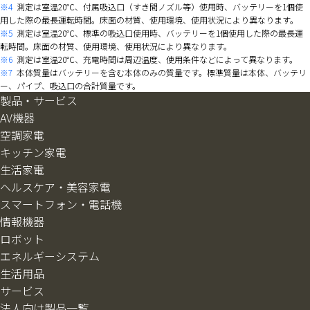
※4
測定は室温20℃、付属吸込口（すき間ノズル等）使用時、バッテリーを1個使
用した際の最長運転時間。床面の材質、使用環境、使用状況により異なります。
※5
測定は室温20℃、標準の吸込口使用時、バッテリーを1個使用した際の最長運
転時間。床面の材質、使用環境、使用状況により異なります。
※6
測定は室温20℃、充電時間は周辺温度、使用条件などによって異なります。
※7
本体質量はバッテリーを含む本体のみの質量です。標準質量は本体、バッテリ
ー、パイプ、吸込口の合計質量です。
製品・サービス
AV機器
空調家電
キッチン家電
生活家電
ヘルスケア・美容家電
スマートフォン・電話機
情報機器
ロボット
エネルギーシステム
生活用品
サービス
法人向け製品一覧