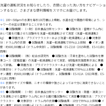
洗濯の運転状況をお知らせしたり、衣類に合った洗い方をナビゲーショ
ンするなど、さまざまな便利情報をスマホにお届けします。
※1
100～500μmの水滴を毎秒100万個以上噴射。水道水圧や周囲の環境により、シ
ャワーの水圧は変動することがあります。
※2
● 試験機関：（一財）日本食品分析センター ● 試験方法：密閉ドラム内に
おいて菌を付着させた試験布を洗濯～乾燥運転させて測定（洗濯～乾燥運転3
㎏） ● 除菌方法：プラズマクラスターおよび洗濯～乾燥運転による● 対象部
分：ドラム内の衣類 ● 試験結果：洗濯～乾燥運転で99％以上抑制 ● イオン濃
度：約600,000個/㎤（ドラム中央部）。試験機種：ES-Z210（2015年度、ES-V11Bと
同等）
※3
● 試験機関：（株）総合水研究所 ● 試験方法：汗臭を塗布した試験布を標
準コース（定格容量）の洗濯～乾燥運転させて測定、6段階臭気強度表示法に準拠
して評価。 ● 除菌方法：プラズマクラスターおよび洗濯～乾燥運転による ●
対象部分：ドラム内の衣類 ● 試験結果：洗濯～乾燥運転で99％以上抑制 ● イ
オン濃度：約600,000個/㎤（ドラム中央部）。試験機種：ES-X11A（2022年度、ES-
V11Bと同等）
※4
衣類のサイズや種類、ニオイの種類や強さによっては十分に消臭できないこと
があります。
※5
● 試験機関：（一財）日本食品分析センター ● 試験方法：除菌・消臭コー
スを運転させた密閉ドラム内における菌付着試験布にて測定● 除菌方法：プラズマ
クラスター ● 対象部分：ドラム内の衣類● 試験結果：10分で99％以上抑制● イ
オン濃度：約600,000個/㎤（ドラム中央部）。● 試験機種：ES-Z200（2014年度、