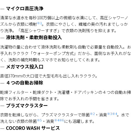
マイクロ高圧洗浄
清潔な水道水を毎秒100万個以上の微細な水滴にして、高圧シャワーノ
※1
ズルから衣類に噴射
。衣類にやさしく、繊維の奥の汚れまでしっか
り洗浄。「高圧シャワーすすぎ」で衣類の洗剤残りを抑えます。
液体洗剤・柔軟剤自動投入
洗濯物の量に合わせて液体洗剤も柔軟剤も自動で必要量を自動投入。お
手入れラクラク「ウォーターポンプ方式」だから、面倒なお手入れがな
く、洗剤の補充時期もスマホでお知らせしてくれます。
メガマウス投入口
直径370mmの大口径で大型毛布も出し入れラクラク。
４つの自動お掃除
乾燥フィルター・乾燥ダクト・洗濯槽・ドアパッキンの４つの自動お掃
除でお手入れの手間を省きます。
プラズマクラスター
※2
※3※4
衣類を乾燥しながら、プラズマクラスターで除菌
・消臭
。水で
※5
※4※6
洗えない衣類の除菌
・消臭
にも活躍します。
COCORO WASH サービス