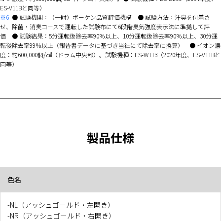
ES-V11Bと同等）
※6
● 試験機関：（一財）ボーケン品質評価機構 ● 試験方法：汗臭を付着さ
せ、除菌・消臭コースで運転した試験布にて6段階臭気強度表示法に準拠して評
価 ● 試験結果：5分運転後除去率90％以上、10分運転後除去率90％以上、30分運
転後除去率99％以上（報告書データに基づき当社にて除去率に換算） ● イオン濃
度：約600,000個/㎤（ドラム中央部）。試験機種：ES-W113（2020年度、ES-V11Bと
同等）
製品仕様
色名
-NL（アッシュゴールド・左開き）
-NR（アッシュゴールド・右開き）