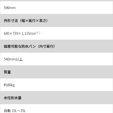
596mm
外形寸法（幅×奥行×高さ）
※2
640×739×1,115mm
設置可能な防水パン（内寸奥行）
540mm以上
質量
約80kg
水位別水量
自動 15L～35L