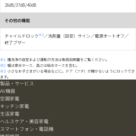
26dB/37dB/40dB
その他の機能
※3
チャイルドロック
／洗剤量（目安）サイン／電源オートオフ／
終了ブザー
※1
槽洗浄の設定および運転の方法は取扱説明書をご覧ください。
※2
幅は排水ホース、高さは給水ホースを含む。
※3
小さなお子さまがいる場合などに。ドア（フタ）が開かないようにロックでき
ます。
製品・サービス
AV機器
空調家電
キッチン家電
生活家電
ヘルスケア・美容家電
スマートフォン・電話機