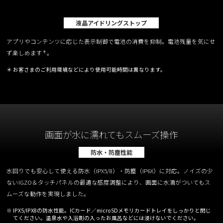
液晶アイドリングストップ
アプリやコンテンツに応じた表示制御で電池の消費を抑制。電池残量を気にせ
＊
ず楽しめます
。
＊ お客さまのご利用環境などにより使用可能時間は異なります。
画面が水に濡れてもスムーズ操作
防水・防塵性能
携帯電話
水回りでも安心して使える防水（IPX5/8）・防塵（IP6X）に対応。ノイズの少
ないIGZO＆タッチパネルの最適な感度調整により、画面に水滴がついてもス
ムーズな動作を実現しました。
※ IPX5/IPX8の防水性能。ICカード／microSDメモリカードトレイをしっかりと閉じ
てください。温泉水や入浴剤の入ったお風呂などには浸けないでください。