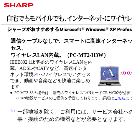
通信ケーブルなしで、スマートに高速インターネ
セス。
ワイヤレスLAN内蔵。（PC-MT2-H3W）
IEEE802.11b準拠のワイヤレスLANを内
蔵。ADSLやCATVなど、高速インター
ネット環境
へワイヤレスでアクセス
※1
でき、動画や音楽などを快適に楽しめ
ます。
●
PC-MT2-S3の場合は、別売のワイヤレスLANカードCE-WC02が
スLAN増設サービスのご提供を予定しております。詳細は
こちら
に
※1
一部地域を除く。ご利用には、サービス会社へ
事・接続のための機器などが必要となります。