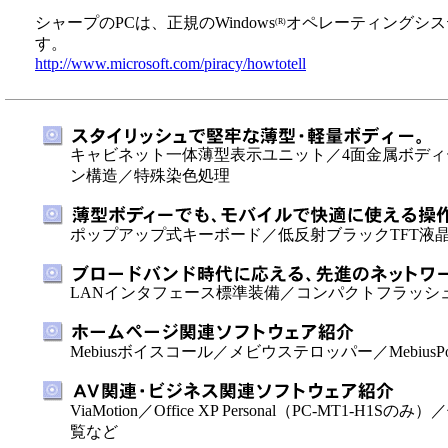
シャープのPCは、正規のWindows
オペレーティングシス
(R)
す。
http://www.microsoft.com/piracy/howtotell
キャビネット一体薄型表示ユニット／4面金属ボデ
ン構造／特殊染色処理
ポップアップ式キーボード／低反射ブラックTFT液晶
LANインタフェース標準装備／コンパクトフラッシ
Mebiusボイスコール／メビウステロッパー／MebiusPo
ViaMotion／Office XP Personal（PC-MT1-H
覧など