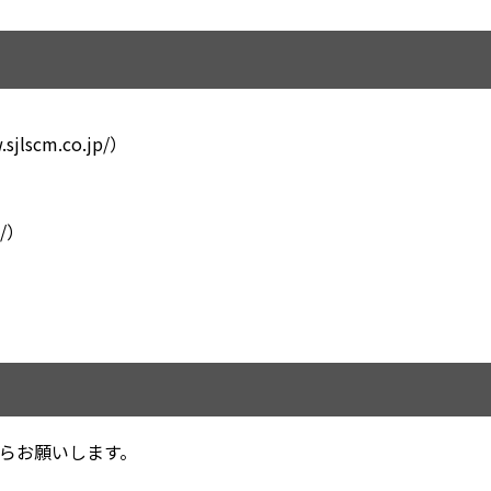
.sjlscm.co.jp/
）
/
）
らお願いします。