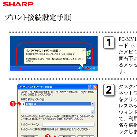
PC-MV
ード（C
たメビ
面右下
るメッ
す。
タスク
ネット
をクリ
レスネ
ウィン
で、利
名を選
ックし