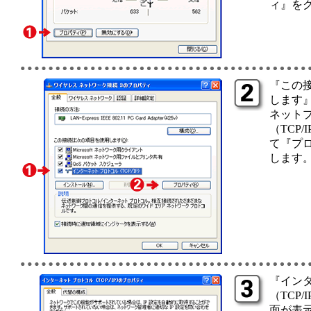
ィ』を
『この
します
ネット
（TCP
て『プ
します
『イン
（TCP
面が表示