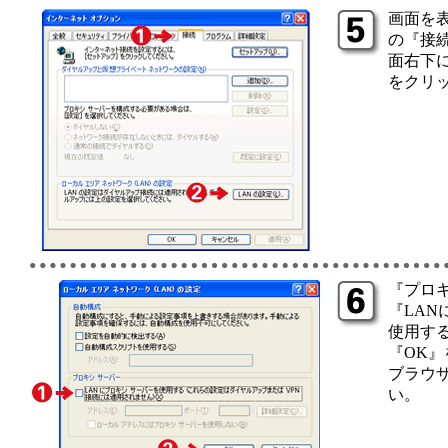
画面を
の『接
面右下に
をクリ
『プロ
『LAN
使用す
『OK』
ブラウ
い。