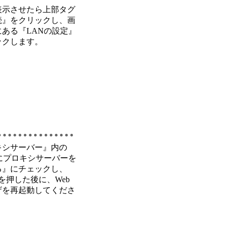
表示させたら上部タグ
続』をクリックし、画
ある『LANの設定』
ックします。
キシサーバー』内の
にプロキシサーバーを
る』にチェックし、
を押した後に、Web
ザを再起動してくださ