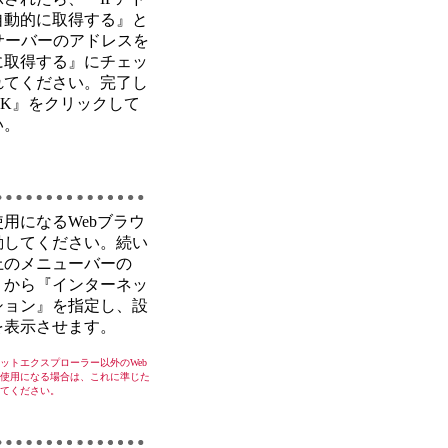
自動的に取得する』と
サーバーのアドレスを
に取得する』にチェッ
れてください。完了し
OK』をクリックして
い。
用になるWebブラウ
動してください。続い
上のメニューバーの
』から『インターネッ
ション』を指定し、設
を表示させます。
ットエクスプローラー以外のWeb
使用になる場合は、これに準じた
てください。