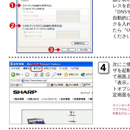
レスを
『DNS
自動的
クを入
たら『
くださ
次にご使
ザを起
て画面
『表示
トオプ
定画面
※インターネ
ブラウザをご
作業を行なっ