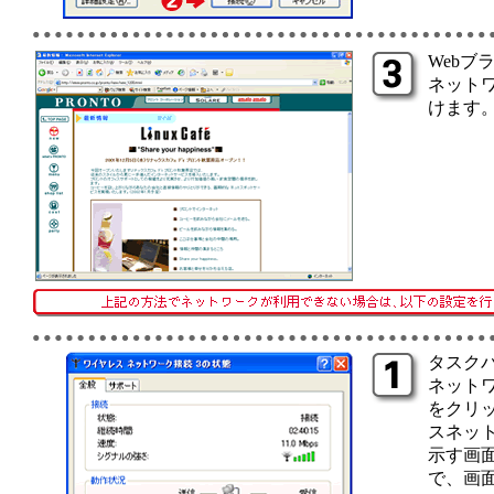
Webブ
ネット
けます
タスク
ネット
をクリ
スネッ
示す画
で、画