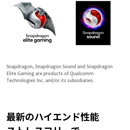
Snapdragon, Snapdragon Sound and Snapdragon
Elite Gaming are products of Qualcomm
スマートフォンアクセサリー
Technologies Inc. and/or its subsidiaries.
最新の
ハイエンド性能