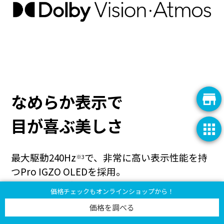
開発者向け情報
なめらか表示で
目が喜ぶ美しさ
最大駆動240Hz
で、非常に高い表示性能を持
※3
つPro IGZO OLEDを採用。
さらに、高解像度でなめらかに動画を再生でき
価格チェックもオンラインショップから！
る
ので、いつも見ている動画も残像感なく楽
※4
価格を調べる
しめます。