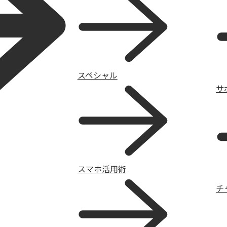
スペシャル
サ
スマホ活用術
チ