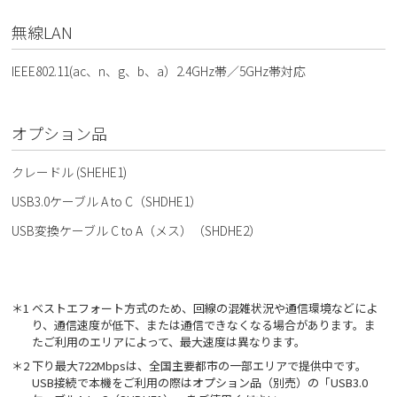
無線LAN
IEEE802.11(ac、n、g、b、a）2.4GHz帯／5GHz帯対応
オプション品
クレードル (SHEHE1)
USB3.0ケーブル A to C（SHDHE1）
USB変換ケーブル C to A（メス）（SHDHE2）
＊1 ベストエフォート方式のため、回線の混雑状況や通信環境などによ
り、通信速度が低下、または通信できなくなる場合があります。ま
たご利用のエリアによって、最大速度は異なります。
＊2 下り最大722Mbpsは、全国主要都市の一部エリアで提供中です。
USB接続で本機をご利用の際はオプション品（別売）の「USB3.0