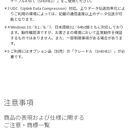
ケーブルA to C（SHDHE1）」をご使用ください。
＊3 UDC（Uplink Data Compression）対応。上りデータ伝送効率化によ
りご利用の環境によっては、記載の通信速度以上のデータ伝送が可
能となります。
＊4 Windows 10／8.1／8／7、日本語版32／64bit版ともに対応しており
ます。動作確認済ですが、お客さまの環境において正常動作を保証
するものではありません。また、一部制限事項がある場合がありま
す。
＊5 ご利用にはオプション品（別売）の「クレードル（SHEHE1）」が必
要です。
注意事項
商品の表現および仕様に関する
ご注意・商標一覧