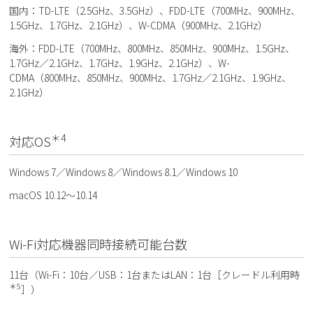
国内：TD-LTE（2.5GHz、3.5GHz）、FDD-LTE（700MHz、900MHz、
1.5GHz、1.7GHz、2.1GHz）、W-CDMA（900MHz、2.1GHz）
海外：FDD-LTE（700MHz、800MHz、850MHz、900MHz、1.5GHz、
1.7GHz／2.1GHz、1.7GHz、1.9GHz、2.1GHz）、W-
CDMA（800MHz、850MHz、900MHz、1.7GHz／2.1GHz、1.9GHz、
2.1GHz）
＊4
対応OS
Windows 7／Windows 8／Windows 8.1／Windows 10
macOS 10.12～10.14
Wi-Fi対応機器同時接続可能台数
11台（Wi-Fi：10台／USB：1台またはLAN：1台［クレードル利用時
＊5
］）