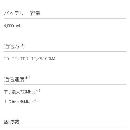
バッテリー容量
4,000mAh
通信方式
TD-LTE／FDD-LTE／W-CDMA
＊1
通信速度
＊2
下り最大722Mbps
＊3
上り最大46Mbps
周波数