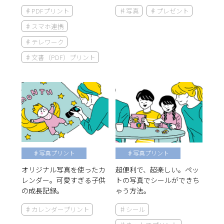
♯PDFプリント
♯写真
♯プレゼント
♯スマホ連携
♯テレワーク
♯文書（PDF）プリント
♯写真プリント
♯写真プリント
オリジナル写真を使ったカ
超便利で、超楽しい。ペッ
レンダー。可愛すぎる子供
トの写真でシールができち
の成長記録。
ゃう方法。
♯カレンダープリント
♯シール