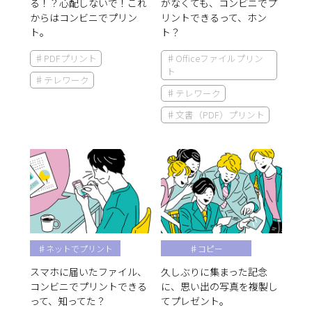
る！？心配しないで！これ
がなくても、コンビニでプ
からはコンビニでプリン
リントできるって、ホン
ト。
ト？
♯PDFプリント
♯Officeファイルプリン
ト
♯テレワーク
♯テレワーク
♯文書（PDF）プリント
♯ネットでプリント
♯コピー
スマホに届いたファイル、
久しぶりに集まった記念
コンビニでプリントできる
に、思い出の写真を複製し
って、知ってた？
てプレゼント。