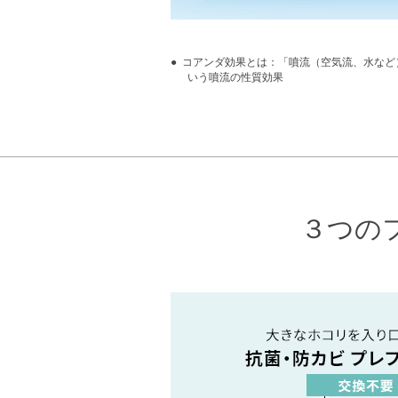
コアンダ効果とは：「噴流（空気流、水など
いう噴流の性質効果
３つの