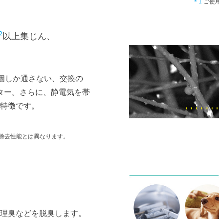
＊1
ご使
2
以上集じん、
3個しか通さない、交換の
ター。さらに、静電気を帯
特徴です。
除去性能とは異なります。
理臭などを脱臭します。