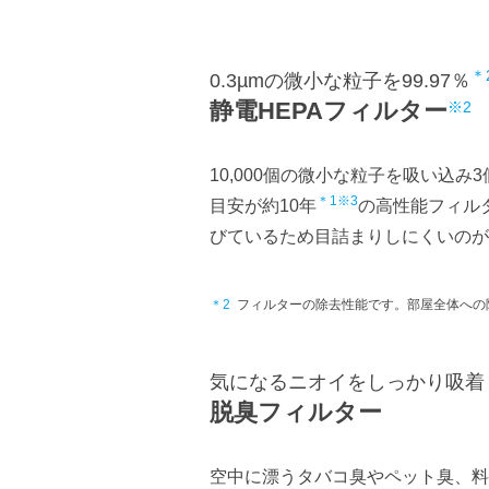
＊
0.3µmの微小な粒子を99.97％
静電HEPAフィルター
※2
10,000個の微小な粒子を吸い込み
＊1※3
目安が約10年
の高性能フィル
びているため目詰まりしにくいのが
＊2
フィルターの除去性能です。部屋全体への
気になるニオイをしっかり吸着
脱臭フィルター
空中に漂うタバコ臭やペット臭、料