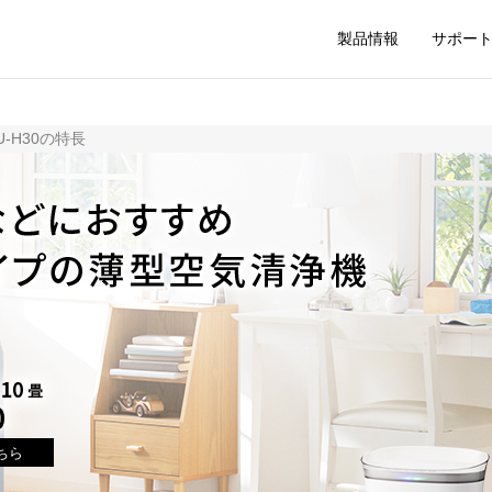
製品情報
サポー
FU-H30の特長
ちら