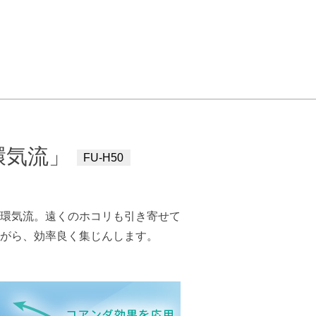
環気流」
FU-H50
環気流。遠くのホコリも引き寄せて
がら、効率良く集じんします。