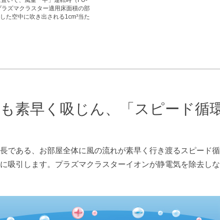
置いて、風量「中」運転時（FU-
にプラズマクラスター適用床面積の部
した空中に吹き出される1cm³当た
も素早く吸じん、
「スピード循
長である、お部屋全体に風の流れが素早く行き渡るスピード循
に吸引します。プラズマクラスターイオンが静電気を除去しな