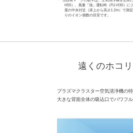
＊
当技術マークの数字は、空気清浄機を壁際に
H50）、風量「強」運転時（FU-H30）
屋の中央付近（床上から高さ1.2m）で測定
りのイオン個数の目安です。
遠くのホコリ
プラズマクラスター空気清浄機の特
大きな背面全体の吸込口でパワフル