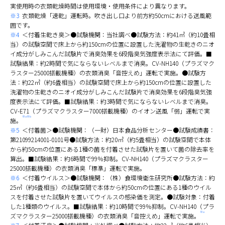
実使用時の衣類乾燥時間は使用環境・使用条件により異なります。
※3
衣類乾燥「速乾」運転時。吹き出し口より前方約50cmにおける送風範
囲です。
※4
＜付着生乾き臭＞●試験機関：当社調べ●試験方法：約41㎥（約10畳相
当）の試験空間で床上から約150cmの位置に設置した洗濯物の生乾きのニオ
イ成分がしみこんだ試験片で消臭効果を6段階臭気強度表示法にて評価。■
試験結果：約2時間で気にならないレべルまで消臭。CV-NH140（プラズマク
ラスター25000搭載機種）の衣類消臭「音控えめ」運転で実施。●試験方
法：約22㎥（約6畳相当）の試験空間で床上から約150cmの位置に設置した
洗濯物の生乾きのニオイ成分がしみこんだ試験片で消臭効果を6段階臭気強
度表示法にて評価。■試験結果：約3時間で気にならないレベルまで消臭。
CV-E71（プラズマクラスター7000搭載機種）のイオン送風「弱」運転で実
※a※b
施。
※5
＜付着菌＞●試験機関：（一財）日本食品分析センター●試験成績書：
第21099214001-0101号●試験方法：約20㎥（約5畳相当）の試験空間で本体
から約50cmの位置にある1種の菌を付着させた試験片を置いて菌の除去率を
算出。■試験結果：約6時間で99％抑制。CV-NH140（プラズマクラスター
25000搭載機種）の衣類消臭「標準」運転で実施。
※6
＜付着ウイルス＞●試験機関：（株）食環境衛生研究所●試験方法：約
25㎥（約6畳相当）の試験空間で本体から約50cmの位置にある1種のウイル
スを付着させた試験片を置いてウイルスの感染価を測定。●試験対象：付着
した1種類のウイルス。■試験結果：約10時間で99％抑制。CV-NH140（プラ
※a
ズマクラスター25000搭載機種）の衣類消臭「音控えめ」運転で実施。