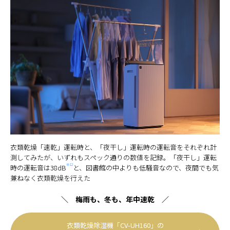
衣類乾燥「速乾」運転時と、「夜干し」運転時の運転音をそれぞれ計
測してみたが、いずれもスペック通りの数値を記録。「夜干し」運転
※12
時の運転音は38dB
と、図書館の中よりも低騒音なので、夜間でも気
兼ねなく衣類乾燥を行えた
＼ 梅雨も、冬も、年中速乾 ／
衣類乾燥除湿機「CV-UH160」の