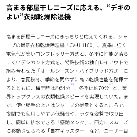
高まる部屋干しニーズに応える、“デキの
よい”衣類乾燥除湿機
高まる部屋干しニーズにきっちりと応えてくれる、シャ
ープの最新衣類乾燥除湿機「CV-UH160」。夏季に強く
電気代が安いコンプレッサー方式と、冬季に性能が落ち
にくいデシカント方式を、特許技術の独自レイアウトで
組み合わせた「オールシーズン・ハイブリッド方式」に
より、春夏秋冬、季節を問わずに高い乾燥性能を発揮す
※2
※2
るとともに、梅雨時は約54分
、冬季は約70分
と、業
界トップクラスの衣類乾燥スピードを実現していた。ま
た、使い勝手のよさはシャープの得意とするところで、
夜間でも使用しやすい低騒音や、ラクな姿勢で取り出
し、簡単に排水できる「感動タンク」、四方にスムーズ
に移動させられる「自在キャスター」など、ユーザー目