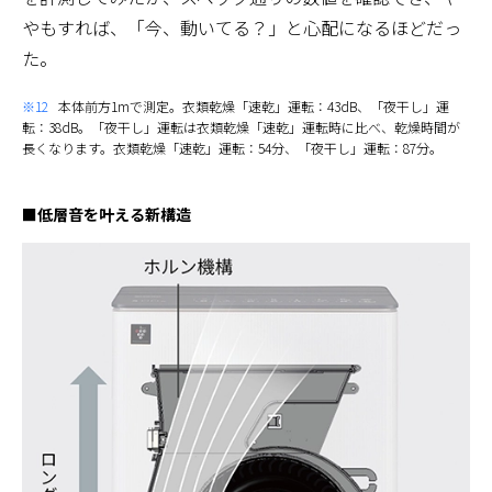
やもすれば、「今、動いてる？」と心配になるほどだっ
た。
※12
本体前方1mで測定。衣類乾燥「速乾」運転：43dB、「夜干し」運
転：38dB。「夜干し」運転は衣類乾燥「速乾」運転時に比べ、乾燥時間が
長くなります。衣類乾燥「速乾」運転：54分、「夜干し」運転：87分。
■低層音を叶える新構造