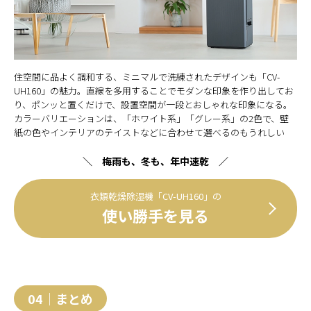
住空間に品よく調和する、ミニマルで洗練されたデザインも「CV-
UH160」の魅力。直線を多用することでモダンな印象を作り出してお
り、ポンッと置くだけで、設置空間が一段とおしゃれな印象になる。
カラーバリエーションは、「ホワイト系」「グレー系」の2色で、壁
紙の色やインテリアのテイストなどに合わせて選べるのもうれしい
＼ 梅雨も、冬も、年中速乾 ／
衣類乾燥除湿機「CV-UH160」の
使い勝手を見る
04｜まとめ