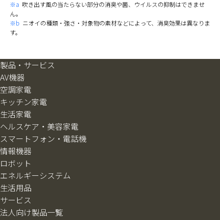
※a
吹き出す風の当たらない部分の消臭や菌、ウイルスの抑制はできませ
ん。
※b
ニオイの種類・強さ・対象物の素材などによって、消臭効果は異なりま
す。
製品・サービス
AV機器
空調家電
キッチン家電
生活家電
ヘルスケア・美容家電
スマートフォン・電話機
情報機器
ロボット
エネルギーシステム
生活用品
サービス
法人向け製品一覧