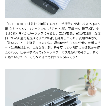
「CV-UH160」の速乾性を確認するべく、洗濯後に脱水した約2kgの衣
類（Tシャツ3枚、Yシャツ2枚、パジャマ1組、下着7枚、靴下2足、タ
オル3枚）をハンガーラックに吊るし、広さ約8畳、室温約21度、湿度
約53％の部屋で乾燥するまでの時間を計測してみた。衣類の重さで
「乾いたこと」を確認できたのは、運転開始から約52分後。乾燥スピ
ードは想像以上で、これなら、朝、身支度している間に衣類乾燥を終
えられる。仕事や学校用のYシャツやブラウスを急いで乾かし、すぐ
に着ていきたい、そんなときでも慌てずに済みそうだ