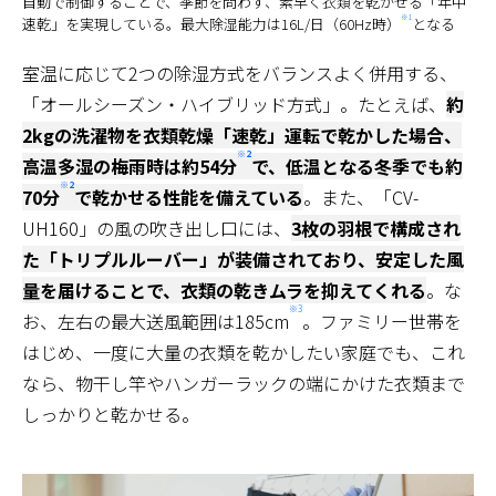
自動で制御することで、季節を問わず、素早く衣類を乾かせる「年中
※1
速乾」を実現している。最大除湿能力は16L/日（60Hz時）
となる
室温に応じて2つの除湿方式をバランスよく併用する、
「オールシーズン・ハイブリッド方式」。たとえば、
約
2kgの洗濯物を衣類乾燥「速乾」運転で乾かした場合、
※2
高温多湿の梅雨時は約54分
で、低温となる冬季でも約
※2
70分
で乾かせる性能を備えている
。また、「CV-
UH160」の風の吹き出し口には、
3枚の羽根で構成され
た「トリプルルーバー」が装備されており、安定した風
量を届けることで、衣類の乾きムラを抑えてくれる
。な
※3
お、左右の最大送風範囲は185cm
。ファミリー世帯を
はじめ、一度に大量の衣類を乾かしたい家庭でも、これ
なら、物干し竿やハンガーラックの端にかけた衣類まで
しっかりと乾かせる。