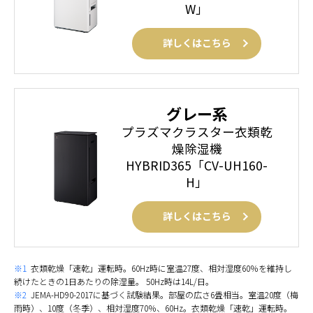
W」
詳しくはこちら
グレー系
プラズマクラスター衣類乾
燥除湿機
HYBRID365「CV-UH160-
H」
詳しくはこちら
※1
衣類乾燥「速乾」運転時。60Hz時に室温27度、相対湿度60％を維持し
続けたときの1日あたりの除湿量。 50Hz時は14L/日。
※2
JEMA-HD90-2017に基づく試験結果。部屋の広さ6畳相当。室温20度（梅
雨時）、10度（冬季）、相対湿度70％、60Hz。衣類乾燥「速乾」運転時。