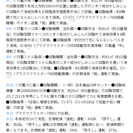
※7
＜付着汗臭＞●試験機関：当社調べ●試験方法：約22㎥（約6畳相当）
の試験空間で本体上方約100cmの位置に設置した汗のニオイ成分がしみこん
だ試験片で消臭効果を６段階臭気強度表示法にて評価。■試験結果：約6時
間で気にならないレベルまで消臭。CV-E71（プラズマクラスター7000搭載
※a※b
機種）のイオン送風「弱」運転で実施。
※8
＜付着タバコ臭＞●試験機関：当社調べ●試験方法：約41㎥（約10畳相
当）の試験空間でタバコのニオイ成分がしみこんだ試験片で消臭効果を6段
階臭気強度表示法 にて評価。■試験結果：約55分で気にならないレベルま
で消臭。KI-BX50（プラズマクラスター25000搭載空気清浄機）の風量「中」
※b
運転で実施。
※9
＜付着ミドル脂臭＞●試験機関：当社調べ●試験方法：約41㎥（約10畳
相当）の試験空間でミドル脂臭のニオイ成分がしみこんだ試験片を置いて消
臭効果を2点試験法にて評価。■試験結果：約1時間で消臭効果を確認。CV-
T71（プラズマクラスター7000搭載機種）の衣類消臭「弱」運転で実施。
※a※b
※10
＜付着カビ菌＞●試験機関：（一財）日本食品分析センター●試験成
績書：第1500450000-01号●試験方法：約20㎥（約5畳相当）の試験空間で
JIS Z 2911を参考にしてカビ菌を付着させた試験片でカビ発育面積を比較。
■試験結果：7日後に増殖を抑制。CV-E71（CV-UH160より性能が低い機
種）の除湿「弱」運転で実施。
※11
プラズマクラスター7000との比較。
※12
本体前方1mで測定。衣類乾燥「速乾」運転：43dB、「夜干し」運
転：38dB。「夜干し」運転は衣類乾燥「速乾」運転時に比べ、乾燥時間が
長くなります。衣類乾燥「速乾」運転：54分、「夜干し」運転：87分。