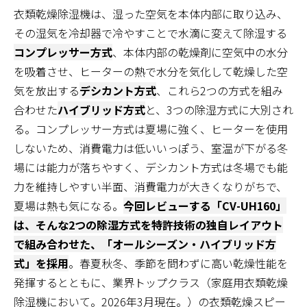
衣類乾燥除湿機は、湿った空気を本体内部に取り込み、
その湿気を冷却器で冷やすことで水滴に変えて除湿する
コンプレッサー方式
、本体内部の乾燥剤に空気中の水分
を吸着させ、ヒーターの熱で水分を気化して乾燥した空
気を放出する
デシカント方式
、これら2つの方式を組み
合わせた
ハイブリッド方式
と、3つの除湿方式に大別され
る。コンプレッサー方式は夏場に強く、ヒーターを使用
しないため、消費電力は低いいっぽう、室温が下がる冬
場には能力が落ちやすく、デシカント方式は冬場でも能
力を維持しやすい半面、消費電力が大きくなりがちで、
夏場は熱も気になる。
今回レビューする「CV-UH160」
は、そんな2つの除湿方式を特許技術の独自レイアウト
で組み合わせた、「オールシーズン・ハイブリッド方
式」を採用
。春夏秋冬、季節を問わずに高い乾燥性能を
発揮するとともに、業界トップクラス（家庭用衣類乾燥
除湿機において。2026年3月現在。）の衣類乾燥スピー