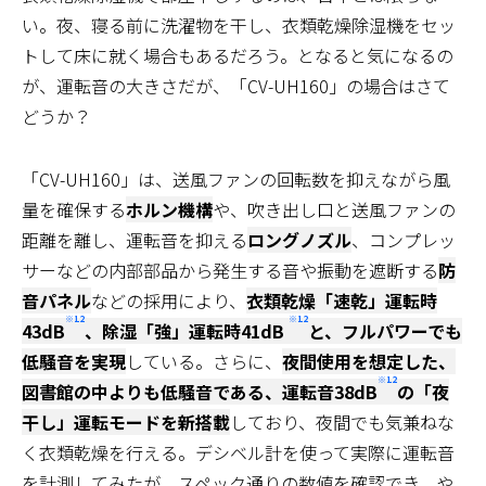
い。夜、寝る前に洗濯物を干し、衣類乾燥除湿機をセッ
トして床に就く場合もあるだろう。となると気になるの
が、運転音の大きさだが、「CV-UH160」の場合はさて
どうか？
「CV-UH160」は、送風ファンの回転数を抑えながら風
量を確保する
ホルン機構
や、吹き出し口と送風ファンの
距離を離し、運転音を抑える
ロングノズル
、コンプレッ
サーなどの内部部品から発生する音や振動を遮断する
防
音パネル
などの採用により、
衣類乾燥「速乾」運転時
※12
※12
43dB
、除湿「強」運転時41dB
と、フルパワーでも
低騒音を実現
している。さらに、
夜間使用を想定した、
※12
図書館の中よりも低騒音である、運転音38dB
の「夜
干し」運転モードを新搭載
しており、夜間でも気兼ねな
く衣類乾燥を行える。デシベル計を使って実際に運転音
を計測してみたが、スペック通りの数値を確認でき、や