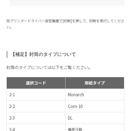
⑩プリンタードライバー設定画面で[印刷]を押して、印刷を実行してくださ
い。
【補足】封筒のタイプについて
封筒のタイプについては以下をご覧ください。
選択コード
用紙タイプ
2-1
Monarch
2-2
Com-10
2-3
DL
2-4
長形3号