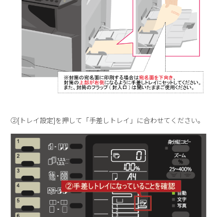
②[トレイ設定]を押して「手差しトレイ」に合わせてください。