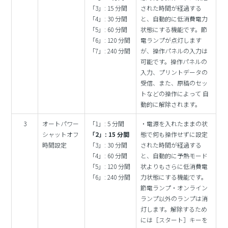
「3」: 15 分間
された時間が経過する
「4」: 30 分間
と、自動的に低消費電力
「5」: 60 分間
状態にする機能です。節
「6」: 120 分間
電ランプが点灯します
「7」: 240 分間
が、操作パネルの入力は
可能です。操作パネルの
入力、プリントデータの
受信、また、原稿のセッ
トなどの操作によって 自
動的に解除されます。
3
オートパワー
「1」: 5 分間
・電源を入れたままの状
シャットオフ
「2」: 15 分間
態で何も操作せずに設定
時間設定
「3」: 30 分間
された時間が経過する
「4」: 60 分間
と、自動的に予熱モード
「5」: 120 分間
状よりもさらに低消費電
「6」: 240 分間
力状態にする機能です。
節電ランプ・オンライン
ランプ以外のランプは消
灯します。解除するため
には［スタート］キーを