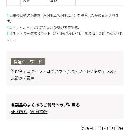
設定
ない
※1
原稿自動送り装置（AR-RP11/AR-RP11 N）を装着した時に表示されま
す。
※2
トレイ2 ～ 4 はオプションの周辺装置です。
※3
ネットワーク拡張キット（AR-NB7/AR-NB7 N）を装着した時に表示され
ます。
関連キーワード
管理者 / ログイン / ログアウト / パスワード / 変更 / システ
ム設定 / 設定
各製品のよくあるご質問トップに戻る
AR-G200
/
AR-G200V
更新日：2018年1月12日