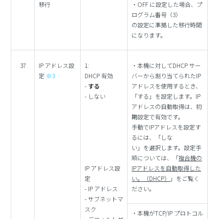
移行
・OFF に設定した場合、プ
ログラム番号（3）
の設定に準拠した移行時間
になります。
37
IP アドレス設
1:
・本機に対してDHCP サー
定
※3
DHCP 有効
バーから割り当てられたIP
-
する
アドレスを使用するとき、
- しない
「する」を設定します。IP
アドレスの自動取得は、初
期設定で有効です。
手動でIPアドレスを設定す
るには、「しな
い」を選択します。設定手
順については、「
複合機の
IP アドレス設
IPアドレスを自動取得した
定
い。（DHCP）
」をご覧く
- IP アドレス
ださい。
- サブネットマ
スク
・本機がTCP/IP プロトコル