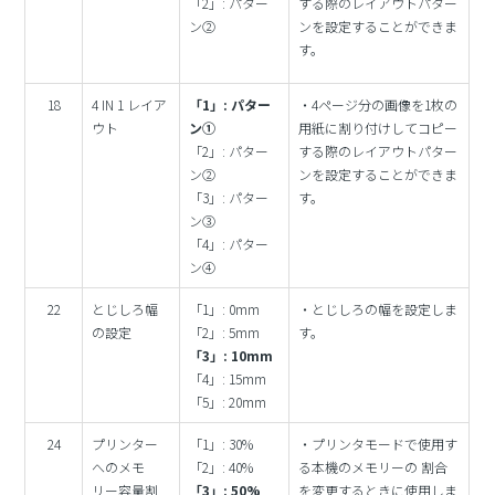
「2」: パター
する際のレイアウトパター
ン②
ンを設定することができま
す。
18
4 IN 1 レイア
「1」: パター
・4ページ分の画像を1枚の
ウト
ン①
用紙に割り付けしてコピー
「2」: パター
する際のレイアウトパター
ン②
ンを設定することができま
「3」: パター
す。
ン③
「4」: パター
ン④
22
とじしろ幅
「1」: 0mm
・とじしろの幅を設定しま
の設定
「2」: 5mm
す。
「3」: 10mm
「4」: 15mm
「5」: 20mm
24
プリンター
「1」: 30%
・プリンタモードで使用す
へのメモ
「2」: 40%
る本機のメモリーの 割合
リー容量割
「3」: 50%
を変更するときに使用しま