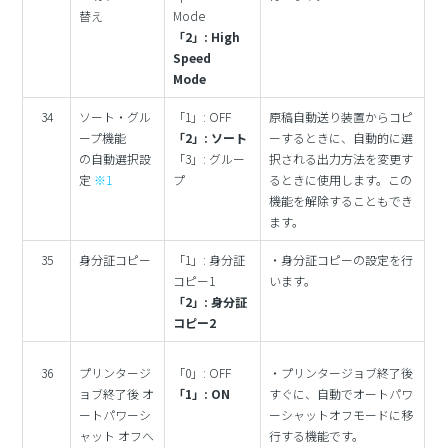
替え
Mode
「2」: High
Speed
Mode
34
ソート・グル
「1」: OFF
原稿自動送り装置からコピ
ープ機能
「2」: ソート
ーするときに、自動的に選
の自動選択設
「3」: グルー
択される出力方法を変更す
定
※1
プ
るときに使用します。この
機能を解除することもでき
ます。
35
身分証コピー
「1」: 身分証
・身分証コピーの設定を行
コピー1
います。
「2」: 身分証
コピー2
36
プリンタージ
「0」: OFF
・プリンタージョブ終了後
ョブ終了後 オ
「1」: ON
すぐに、自動でオートパワ
ートパワーシ
ーシャットオフモードに移
ャット オフへ
行する機能です。