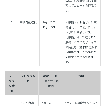
合に、原稿画像を90度回
転してコピーする機能で
す。
8
用紙自動選択
「0」: OFF
・原稿セット台または原
「1」: ON
稿台（ガラス面）にセッ
トされた原稿サイズ、
［原稿］キーで選ばれた
原稿サイズと同じサイズ
の用紙を自動 的に選択す
る機能です。この機能を
解除することもできま
す。
プロ
プログラム
設定コード
説明
グラ
名
（太字が工場
ム 番
出荷値）
号
9
トレイ自動
「0」: OFF
・出力中に用紙がなくなっ