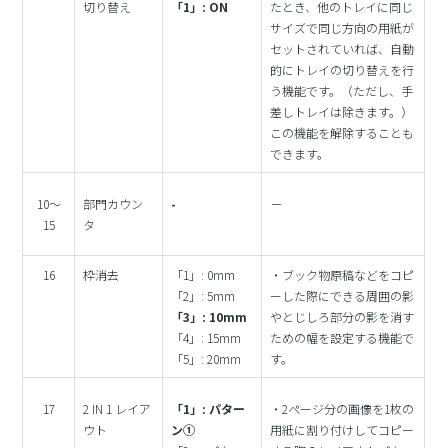
切り替え
「1」: ON
たとき、他のトレイに同じ
サイズで同じ方向の用紙が
セットされていれば、自動
的にトレイの切り替えを行
う機能です。（ただし、手
差しトレイは除きます。）
この機能を解除することも
できます。
10～
部門カウン
-
－
15
タ
16
枠消去
「1」: 0mm
・ブック物原稿などをコピ
「2」: 5mm
ーした際にできる周囲の影
「3」: 10mm
やとじしろ部分の影を消す
「4」: 15mm
ための幅を設定する機能で
「5」: 20mm
す。
17
2 IN 1 レイア
「1」: パター
・2ページ分の画像を1枚の
ウト
ン①
用紙に割り付けしてコピー