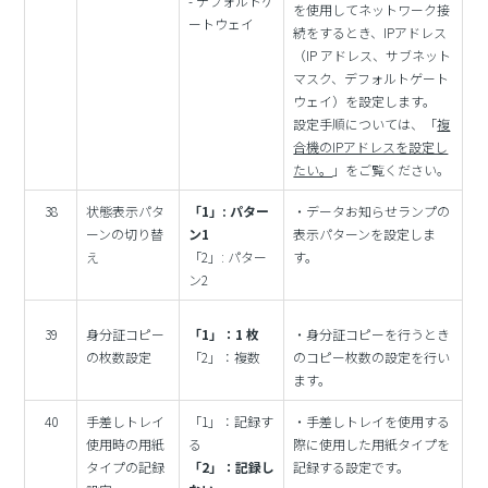
- デフォルトゲ
を使用してネットワーク接
ートウェイ
続をするとき、IPアドレス
（IP アドレス、サブネット
マスク、デフォルトゲート
ウェイ）を設定します。
設定手順については、「
複
合機のIPアドレスを設定し
たい。
」をご覧ください。
38
状態表示パタ
「1」: パター
・データお知らせランプの
ーンの切り替
ン1
表示パターンを設定しま
え
「2」: パター
す。
ン2
39
身分証コピー
「1」：1 枚
・身分証コピーを行うとき
の枚数設定
「2」：複数
のコピー枚数の設定を行い
ます。
40
手差しトレイ
「1」：記録す
・手差しトレイを使用する
使用時の用紙
る
際に使用した用紙タイプを
タイプの記録
「2」：記録し
記録する設定です。