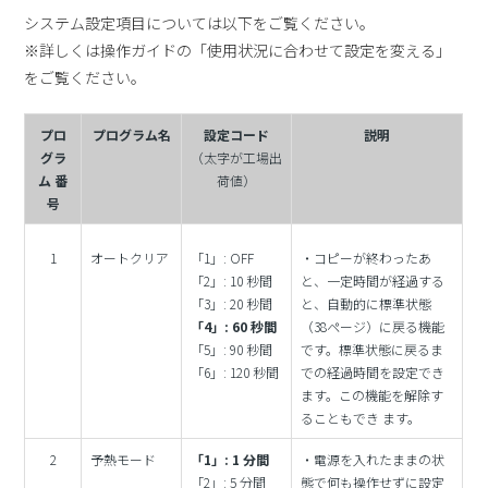
システム設定項目については以下をご覧ください。
※詳しくは操作ガイドの「使用状況に合わせて設定を変える」
をご覧ください。
プロ
プログラム名
設定コード
説明
グラ
（太字が工場出
ム 番
荷値）
号
1
オートクリア
「1」: OFF
・コピーが終わったあ
「2」: 10 秒間
と、一定時間が経過する
「3」: 20 秒間
と、自動的に標準状態
「4」: 60 秒間
（38ページ）に戻る機能
「5」: 90 秒間
です。標準状態に戻るま
「6」: 120 秒間
での経過時間を設定でき
ます。この機能を解除す
ることもでき ます。
2
予熱モード
「1」: 1 分間
・電源を入れたままの状
「2」: 5 分間
態で何も操作せずに設定