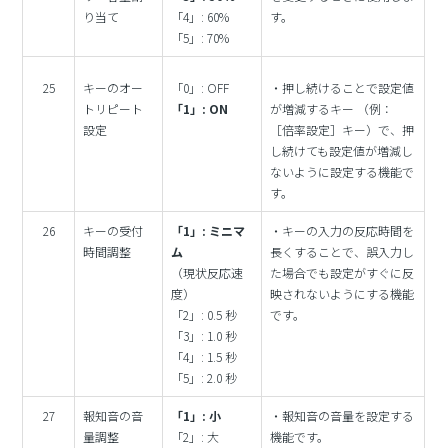
り当て
「4」: 60%
す。
「5」: 70%
25
キーのオー
「0」: OFF
・押し続けることで設定値
トリピート
「1」: ON
が増減するキー （例：
設定
［倍率設定］キー）で、押
し続けても設定値が増減し
ないように設定する機能で
す。
26
キーの受付
「1」: ミニマ
・キーの入力の反応時間を
時間調整
ム
長くすることで、誤入力し
（現状反応速
た場合でも設定がすぐに反
度）
映されないようにする機能
「2」: 0.5 秒
です。
「3」: 1.0 秒
「4」: 1.5 秒
「5」: 2.0 秒
27
報知音の音
「1」: 小
・報知音の音量を設定する
量調整
「2」: 大
機能です。