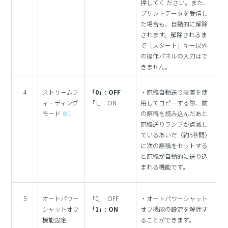
押してく ださい。また、
プリントデータを受信し
た場合も、自動的に解除
されます。解除されるま
で［スタート］キー以外
の操作パネルの入力はで
きません。
4
ストリームフ
「0」: OFF
・原稿自動送り装置を使
ィーディング
「1」: ON
用してコピーする際、前
モード
※1
の原稿を読み込んだあと
原稿送りランプが点滅し
ているあいだ（約5秒間）
に次の原稿をセットする
と原稿が自動的に送り込
まれる機能です。
5
オートパワー
「0」: OFF
・オートパワーシャット
シャットオフ
「1」: ON
オフ機能の設定を解除す
機能設定
ることができます。