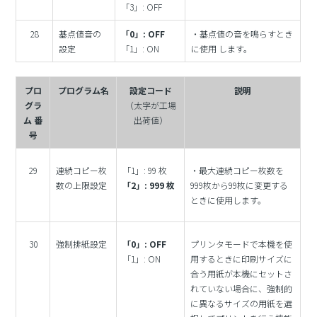
「3」: OFF
28
基点値音の
「0」: OFF
・基点値の音を鳴らすとき
設定
「1」: ON
に使用 します。
プロ
プログラム名
設定コード
説明
グラ
（太字が工場
ム 番
出荷値）
号
29
連続コピー枚
「1」: 99 枚
・最大連続コピー枚数を
数の上限設定
「2」: 999 枚
999枚から99枚に変更する
ときに使用します。
30
強制排紙設定
「0」: OFF
プリンタモードで本機を使
「1」: ON
用するときに印刷サイズに
合う用紙が本機にセットさ
れていない場合に、強制的
に異なるサイズの用紙を選