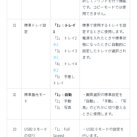
択してプリントを行う機能
です。コピーモードでは使
用できません。
31
標準トレイ設
「1」: トレイ
標準で使用するトレイを設
定
1
定するときに使用します。
「2」: トレイ2
電源を入れたときや標準状
※2
態になったときに自動的に
「3」: トレイ3
設定したトレイが選択され
※2
ます。
「4」: トレイ4
※2
「5」: 手差し
トレイ
32
標準露光モー
「1」: 自動
・画質選択の標準設定を
ド
「2」: 手動
「自動」、「手動」、「写
「3」: 写真
真」のどれかに切り替える
ときに使用します。
33
USB2.0 モード
「1」: Full
・USB2.0 モードの設定を
の切り
Speed
行います。