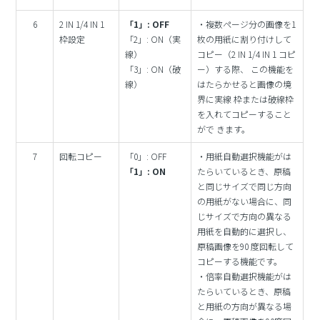
6
2 IN 1/4 IN 1
「1」: OFF
・複数ページ分の画像を1
枠設定
「2」: ON（実
枚の用紙に割り付けして
線）
コピー（2 IN 1/4 IN 1 コピ
「3」: ON（破
ー）する際、 この機能を
線）
はたらかせると画像の境
界に実線 枠または破線枠
を入れてコピーすること
がで きます。
7
回転コピー
「0」: OFF
・用紙自動選択機能がは
「1」: ON
たらいているとき、原稿
と同じサイズで同じ方向
の用紙がない場合に、同
じサイズで方向の異なる
用紙を自動的に選択し、
原稿画像を90 度回転して
コピーする機能です。
・倍率自動選択機能がは
たらいているとき、原稿
と用紙の方向が異なる場