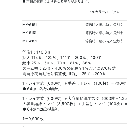
● 本機の状態により異なる場合があります。
フルカラー/モノクロ
MX-6151
等倍時／縮小時／拡大時
MX-5151
等倍時／縮小時／拡大時
MX-4151
等倍時／縮小時／拡大時
等倍1：1±0.8％
拡大 115％、122％、141％、200％、400％
縮小 25％、50％、70％、81％、86％
ズーム幅：25％～400％の範囲で1％ごとに376段階
両面原稿自動送り装置使用時は、25％～200％
1トレイ方式（600枚）＋手差しトレイ（100枚）＝700枚
● 64g/m2紙の場合。
1トレイ方式（600枚）＋大容量給紙デスク（600枚＋1,35
大容量給紙トレイ（3,500枚）＋手差しトレイ（100枚）＝7
● 64g/m2紙の場合。
1〜9,999枚