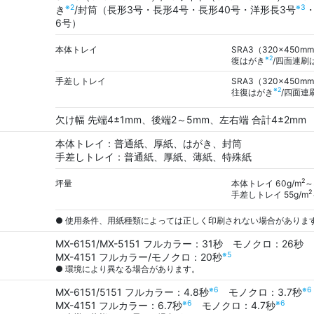
※2
※3
き
/封筒（長形3号・長形4号・長形40号・洋形長3号
6号）
本体トレイ
SRA3（320×450m
※2
復はがき
/四面連刷
手差しトレイ
SRA3（320×450m
※2
往復はがき
/四面連
欠け幅 先端4±1mm、後端2～5mm、左右端 合計4±2mm
本体トレイ：普通紙、厚紙、はがき、封筒
手差しトレイ：普通紙、厚紙、薄紙、特殊紙
2
坪量
本体トレイ 60g/m
～
2
手差しトレイ 55g/m
● 使用条件、用紙種類によっては正しく印刷されない場合がありま
MX-6151/MX-5151 フルカラー：31秒 モノクロ：26秒
※5
MX-4151 フルカラー/モノクロ：20秒
● 環境により異なる場合があります。
※6
※6
MX-6151/5151 フルカラー：4.8秒
モノクロ：3.7秒
※6
※6
MX-4151 フルカラー：6.7秒
モノクロ：4.7秒