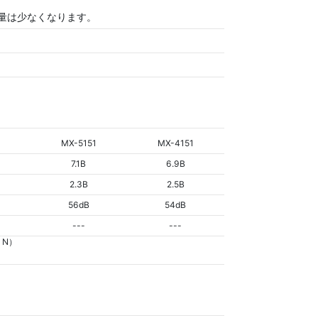
容量は少なくなります。
MX-5151
MX-4151
7.1B
6.9B
2.3B
2.5B
56dB
54dB
---
---
 N）