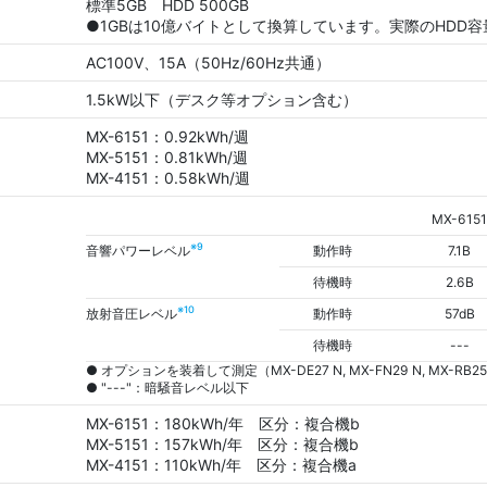
標準5GB HDD 500GB
●1GBは10億バイトとして換算しています。実際のHDD
AC100V、15A（50Hz/60Hz共通）
1.5kW以下（デスク等オプション含む）
MX-6151：0.92kWh/週
MX-5151：0.81kWh/週
MX-4151：0.58kWh/週
MX-6151
※9
音響パワーレベル
動作時
7.1B
待機時
2.6B
※10
放射音圧レベル
動作時
57dB
待機時
---
● オプションを装着して測定（MX-DE27 N, MX-FN29 N, MX-RB25
● "---"：暗騒音レベル以下
MX-6151：180kWh/年 区分：複合機b
MX-5151：157kWh/年 区分：複合機b
MX-4151：110kWh/年 区分：複合機a