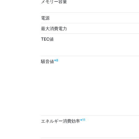
メモリー容量
電源
最大消費電力
TEC値
※8
騒音値
※11
エネルギー消費効率