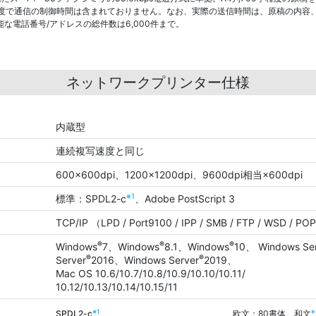
度で通信の制御時間は含まれておりません。なお、実際の送信時間は、原稿の内容
な電話番号/アドレスの総件数は6,000件まで。
ネットワークプリンター仕様
内蔵型
連続複写速度と同じ
600×600dpi、1200×1200dpi、9600dpi相当×600dpi
※1
標準：SPDL2-c
、Adobe PostScript 3
TCP/IP （LPD / Port9100 / IPP / SMB / FTP / WSD 
®
®
®
Windows
7、Windows
8.1、Windows
10、 Windows Se
®
®
Server
2016、Windows Server
2019、
Mac OS 10.6/10.7/10.8/10.9/10.10/10.11/
10.12/10.13/10.14/10.15/11
※1
※
SPDL2-c
欧文：80書体、和文