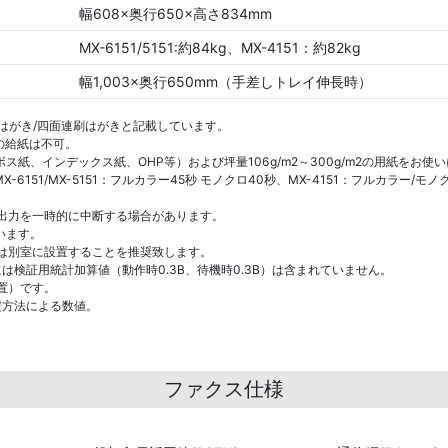
幅608×奥行650×高さ834mm
MX-6151/5151:約84kg、MX-4151：約82kg
幅1,003×奥行650mm（手差しトレイ伸長時）
はがき/四面連刷はがきと記載しています。
の給紙は不可。
紙、インデックス紙、OHP等）および坪量106g/m2～300g/m2の用紙をお
151/MX-5151：フルカラー45秒 モノクロ40秒、MX-4151：フルカラー/モノ
出力を一時的に中断する場合があります。
ています。
は別室に設置することを推奨致します。
検証用統計加算値（動作時0.3B、待機時0.3B）は含まれていません。
置）です。
定方法による数値。
ファクス仕様