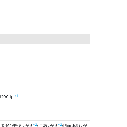
※1
200dpi
※2
※2
R/SRA4/郵便はがき
/往復はがき
/四面連刷はが