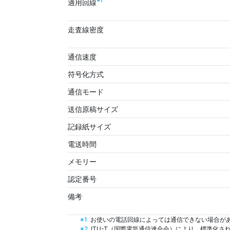
※1
適用回線
走査線密度
通信速度
符号化方式
通信モード
送信原稿サイズ
記録紙サイズ
電送時間
メモリー
認定番号
備考
※1
お使いの電話回線によっては通信できない場合が
※2
ITU-T（国際電気通信連合会）により、標準化された