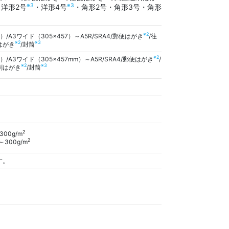
※3
※3
・洋形2号
・洋形4号
・角形2号・角形3号・角形
※2
m）/A3ワイド（305×457）～A5R/SRA4/郵便はがき
/往
※2
※3
はがき
/封筒
※2
m）/A3ワイド（305×457mm）～A5R/SRA4/郵便はがき
/
※2
※3
刷はがき
/封筒
2
300g/m
2
～300g/m
す。