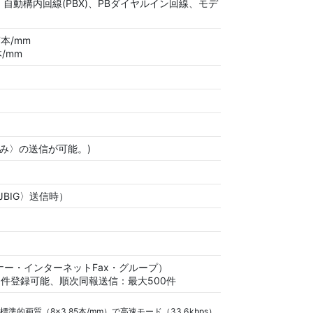
、自動構内回線(PBX)、PBダイヤルイン回線、モデ
7本/mm
本/mm
のみ〉の送信が可能。)
BIG〉送信時）
ナー・インターネットFax・グループ）
0件登録可能、順次同報送信：最大500件
的画質（8×3.85本/mm）で高速モード（33.6kbps）