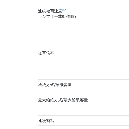
※7
連続複写速度
（シフター非動作時）
複写倍率
給紙方式/給紙容量
最大給紙方式/最大給紙容量
連続複写