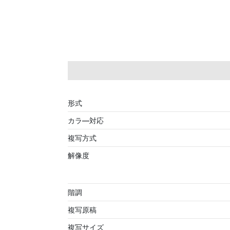
形式
カラ―対応
複写方式
解像度
階調
複写原稿
複写サイズ