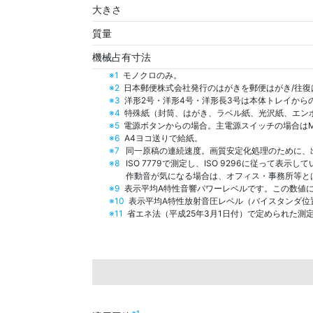
大きさ
質量
機械占有寸法
※1
モノクロのみ。
※2
日本郵便株式会社発行のはがきを郵便はがき/往復
※3
洋形2号・洋形4号・洋形長3号は本体トレイから
※4
特殊紙（封筒、はがき、ラベル紙、光沢紙、エンボス
※5
電源ボタンからの場合。主電源スイッチの場合はMX-6
※6
A4ヨコ送りで給紙。
※7
同一原稿の連続速度。画質安定化処理のために、
※8
ISO 7779で測定し、ISO 9296に従って表示し
作動音が気になる場合は、オフィス・事務所等と
※9
表示平均A特性音響パワーレベルです。この数値には
※10
表示平均A特性放射音圧レベル（バイスタンダ位
※11
省エネ法（平成25年3月1日付）で定められた測