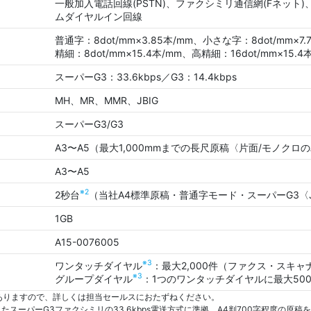
一般加入電話回線(PSTN)、ファクシミリ通信網(Fネット)
ムダイヤルイン回線
普通字：8dot/mm×3.85本/mm、小さな字：8dot/mm×7.
精細：8dot/mm×15.4本/mm、高精細：16dot/mm×15.4
スーパーG3：33.6kbps／G3：14.4kbps
MH、MR、MMR、JBIG
スーパーG3/G3
A3〜A5（最大1,000mmまでの長尺原稿〈片面/モノクロ
A3〜A5
※2
2秒台
（当社A4標準原稿・普通字モード・スーパーG3〈J
1GB
A15-0076005
※3
ワンタッチダイヤル
：最大2,000件（ファクス・スキャ
※3
グループダイヤル
：1つのワンタッチダイヤルに最大50
ありますので、詳しくは担当セールスにおたずねください。
スーパーG3ファクシミリの33.6kbps電送方式に準拠。A4判700字程度の原稿を標準