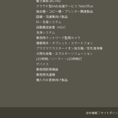
電子黒板 BIG PAD
クラウド型Web会議サービス TeleOffice
複合機・コピー機・プリンター関連製品
店舗・流通業向け製品
FA・生産システム
自動搬送装置（AGV）
洗浄システム
業務用ネットワーク監視カメラ
情報端末・タブレット・スマートフォン
プラズマクラスターイオン発生機／空気清浄機
太陽光発電・エネルギーソリューション
LED照明／ソーラー・LED照明灯
デバイス
業務用厨房機器
業務用洗濯機
個人のお客様向け製品
会社情報
サイトポリシ