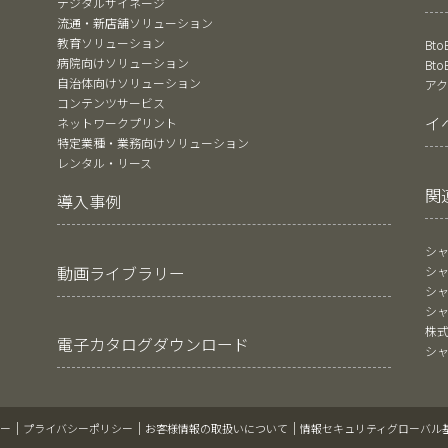
デジタルサイネージ
流通・新店舗ソリューション
教育ソリューション
Bt
病院向けソリューション
Bt
自治体向けソリューション
ア
コンテンツサービス
イ
ネットワークプリント
特定業種・業務向けソリューション
レンタル・リース
関
導入事例
シ
動画ライブラリー
シ
シ
シ
株
電子カタログダウンロード
シ
ー
プライバシーポリシー
お客様情報の取扱いについて
情報セキュリティグローバル